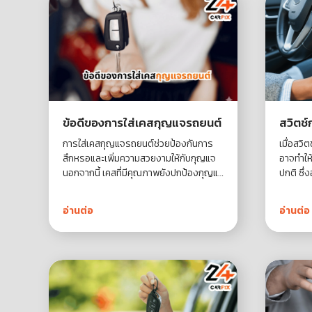
ข้อดีของการใส่เคสกุญแจรถยนต์
สวิตช์
การใส่เคสกุญแจรถยนต์ช่วยป้องกันการ
เมื่อสวิ
สึกหรอและเพิ่มความสวยงามให้กับกุญแจ
อาจทำให
นอกจากนี้ เคสที่มีคุณภาพยังปกป้องกุญแจ
ปกติ ซึ่
จากแรงกระแทกและความชื้น ซึ่งสามารถ
อุปสรรค
ทำให้ระบบภายในเสียหายได้ มาศึกษาข้อดี
จะมาเจาะ
อ่านต่อ
อ่านต่อ
ของการใช้เคสกุญแจรถยนต์เพื่อการดูแลที่
กุญแจเส
ง่ายและมีประสิทธิภาพกันเถอะ
ที่คุณสา
รถได้อย