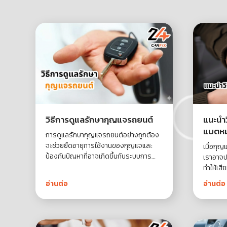
วิธีการดูแลรักษากุญแจรถยนต์
แนะนำว
แบตห
การดูแลรักษากุญแจรถยนต์อย่างถูกต้อง
จะช่วยยืดอายุการใช้งานของกุญแจและ
เมื่อกุ
ป้องกันปัญหาที่อาจเกิดขึ้นกับระบบการ
เราอาจ
เปิด-ปิดรถยนต์ อ่านเพิ่มเติม
ทำให้เสี
การแก้ไ
อ่านต่อ
อ่านต่อ
เองเพื่
และมีปร