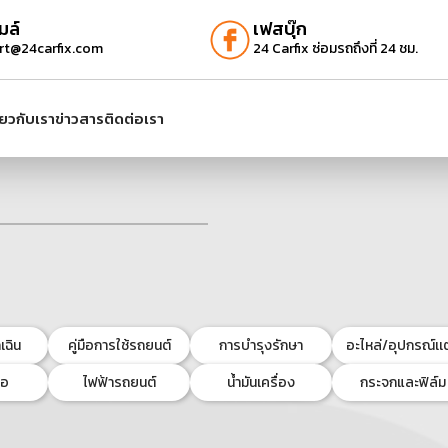
มล์
เฟสบุ๊ก
rt@24carfix.com
24 Carfix ซ่อมรถถึงที่ 24 ชม.
ี่ยวกับเรา
ข่าวสาร
ติดต่อเรา
เฉิน
คู่มือการใช้รถยนต์
การบำรุงรักษา
อะไหล่/อุปกรณ์เเต
้อ
ไฟฟ้ารถยนต์
น้ำมันเครื่อง
กระจกและฟิล์ม