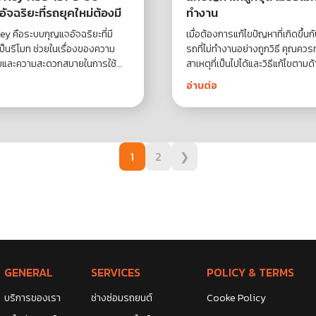
ัจฉริยะที่รถยุคใหม่ต้องมี
ทำงาน
ey คือระบบกุญแจอัจฉริยะที่มี
เมื่อต้องการแก้ไขปัญหาที่เกิดขึ้นก
ป็นรีโมท ช่วยในเรื่องของความ
รถที่ไม่ทำงานอย่างถูกวิธี คุณคว
ยและความสะดวกสบายในการใช้
สาเหตุที่เป็นไปได้และวิธีแก้ไขตามด้
ักรยานยนต์
อ่านต่อ
1
2
❯
GENERAL
SERVICES
POLICY & TERMS
บริการของเรา
ช่างซ่อมรถยนต์
Cooke Policy