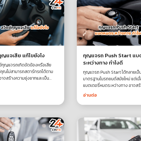
กุญแจเสีย แก้ไขยังไง
กุญแจรถ Push Start แ
ระหว่างทาง ทำไงดี
ตช์กุญแจรถเกิดขัดข้องหรือเสีย
้คุณไม่สามารถสตาร์ทรถได้ตาม
กุญแจรถ Push Start ได้กลายเป็
งอาจสร้างความยุ่งยากและเป็น
มาตรฐานในรถยนต์สมัยใหม่ แต่เมื่
ในการเดินทาง ในบทความนี้ เราจึง
แบตเตอรี่หมดระหว่างทาง อาจสร
ลึกถึงสาเหตุที่อาจทำให้สวิตช์
ลำบากในการสตาร์ทรถ ซึ่งแตกต่
อ่านต่อ
ีย พร้อมทั้งเสนอแนวทางการแก้ไข
กุญแจแบบดั้งเดิม การรับมือกับ
มารถทำเองได้ เพื่อให้คุณกลับมาใช้
สถานการณ์นี้จึงต้องอาศัยการเข้
่างรวดเร็วและปลอดภัย
เทคนิคการช่วยเริ่มรถ เรามาดูวิธี
ปัญหานี้กัน