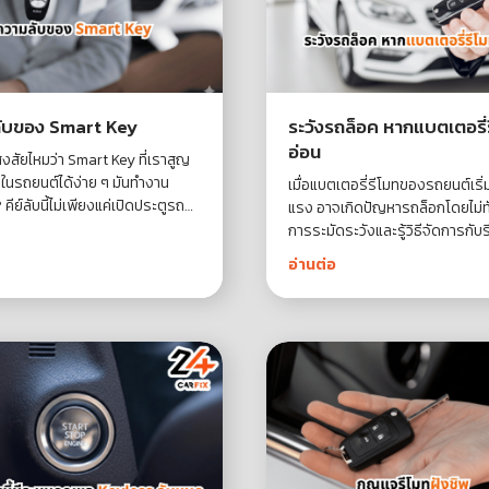
ับของ Smart Key
ระวังรถล็อค หากแบตเตอรี่
อ่อน
งสัยไหมว่า Smart Key ที่เราสูญ
ในรถยนต์ได้ง่าย ๆ มันทำงาน
เมื่อแบตเตอรี่รีโมทของรถยนต์เริ่
 คีย์ลับนี้ไม่เพียงแค่เปิดประตูรถ
แรง อาจเกิดปัญหารถล็อกโดยไม่ทั
ฟีเจอร์ที่ช่วยเพิ่มความสะดวกและ
การระมัดระวังและรู้วิธีจัดการกับรี
ดภัยอีกมากมาย มาร่วมเปิดเผย
แบตเตอรี่ใกล้หมดจะช่วยป้องกัน
อ่านต่อ
บของ Smart Key" กันเถอะ!
สถานการณ์ไม่พึงประสงค์ มาดูกันว
ต้องเตรียมตัวอย่างไรเมื่อรีโมทส่
สัญญาณเตือนถึงแบตเตอรี่อ่อน