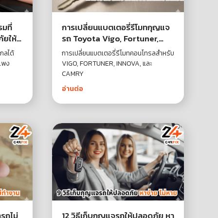
มที่
การเปลี่ยนแบตเตอรี่รีโมทกุญแจ
ัยให้
รถ Toyota Vigo, Fortuner,
Innova และ Camry
กลได้
การเปลี่ยนแบตเตอรี่รีโมทคอนโทรลสำหรับ
่แพง
VIGO, FORTUNER, INNOVA, และ
CAMRY
อ่านต่อ
ทรถไม่
12 วิธีเก็บกุญแจรถให้ปลอดภัย หา