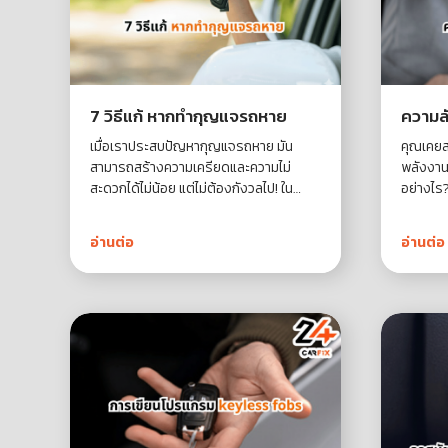
7 วิธีแก้ หากทำกุญแจรถหาย
ความล
เมื่อเราประสบปัญหากุญแจรถหาย มัน
คุณเคยส
สามารถสร้างความเครียดและความไม่
พลังงาน
สะดวกได้ไม่น้อย แต่ไม่ต้องกังวลไป! ใน
อย่างไร?
บทความนี้เราจะมาเสนอ 7 วิธีแก้ไขปัญหา
แต่ยังมี
กุญแจรถหาย เพื่อให้คุณสามารถกลับมาใช้
ความปลอ
อ่านต่อ
อ่านต่อ
รถได้อย่างรวดเร็วและปลอดภัย
"ความลั