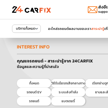
ส่งอีเ
suppo
อะไหล่รถยนต์
ผลงานของเรา
สาระน่ารู้
เก
บริการทั้งหมด
INTEREST INFO
กุญแจรถยนต์ - สาระน่ารู้จาก 24CARFIX
ข้อมูลและความรู้ที่น่าสนใจ
ทั้งหมด
วิธีรับมือรถเสียกลางทาง
เรียกช่างฉุก
รถยนต์ EV
ระบบส่งกำลัง
ยางและล
รถยนต์
แบตเตอรี่