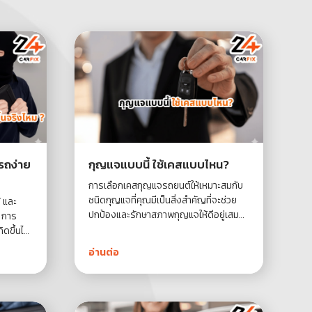
รถง่าย
กุญแจแบบนี้ ใช้เคสแบบไหน?
การเลือกเคสกุญแจรถยนต์ให้เหมาะสมกับ
ชนิดกุญแจที่คุณมีเป็นสิ่งสำคัญที่จะช่วย
้ และ
ปกป้องและรักษาสภาพกุญแจให้ดีอยู่เสมอ
ถ การ
ไม่ว่าจะเป็นกุญแจแบบดั้งเดิมหรือแบบ
ดขึ้นได้
Push Start เคสแต่ละชนิดก็มีคุณสมบัติ
ี่ซับซ้อน
อ่านต่อ
และการใช้งานที่แตกต่างกัน ในบทความนี้
สนอยังคง
เราจะมาคลี่คลายว่ากุญแจประเภทต่าง ๆ
ต์
ควรเลือกใช้เคสแบบใดเพื่อประสิทธิภาพ
สูงสุด