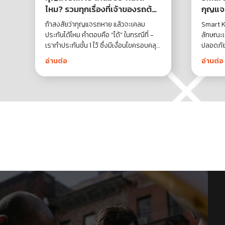
ไหม? รวมทุกเรื่องที่เจ้าของรถต้อง
กุญแจอ
รู้
ถ้าสงสัยว่ากุญแจรถหาย แล้วจะเคลม
Smart K
ประกันได้ไหม คำตอบคือ “ได้” ในกรณีที่ -
ลักษณะเ
เราทำประกันชั้น 1 ไว้ ซึ่งมีเงื่อนไขครอบคลุม
ปลอดภั
ไปถึงเรื่องกุญแจรถ
งานรถจ
อ่านต่อ
อ่านต่อ