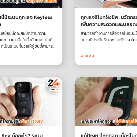
นี้มีระบบกุญแจ Keyless
กุญแจรีโมทฝังชิพ: นวัตกรร
ด
เพิ่มความสะดวกและปลอดภ
กับรถยนต์
สมัยนี้มีคุณสมบัติด้านความ
สามารถทำงานการล็อครถในระยะไ
มากมาย หนึ่งในนั้นคือเทคโนโลยี
อย่างมีประสิทธิภาพ และมีราคาไม
ี่เป็นระบบที่ช่วยให้ผู้ขับขี่สามารถ
รทำงานของรถได้โดยไม่จำเป็นต้อง
อ่านต่อ
แจเข้าสู่ช่องสตาร์ท
 Key คืออะไร? ระบบ
แก้ปัญหาให้ถูกจุด เมื่อรีโม