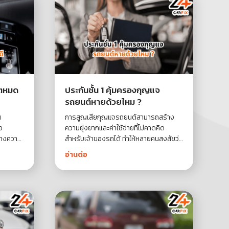
บตหมด
ประกันชั้น 1 คุ้มครองกุญแจ
รถยนต์หายด้วยไหม ?
น
การสูญเสียกุญแจรถยนต์สามารถสร้าง
อ
ความยุ่งยากและค่าใช้จ่ายที่ไม่คาดคิด
้างความ
สำหรับเจ้าของรถได้ ทำให้หลายคนสงสัยว่า
างจาก
ประกันชั้น 1 จะครอบคลุมความเสี่ยงนี้หรือ
อ่านต่อ
ไม่ ซึ่งประกันชั้น 1 มักมีความคุ้มครองที่
าใจ
หลากหลาย รวมถึงการสูญเสียกุญแจใน
การแก้ไข
บางกรณี มาหาคำตอบเกี่ยวกับความ
คุ้มครองของกุญแจรถยนต์ในประกันชั้น 1
กันเถอะ!