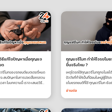
ิธีแก้ไขปัญหาเมื่อกุญแจ
กุญแจรีโมท ทำให้โจรขโมย
มด
ขึ้นจริงไหม ?
ญแจรีโมทของรถยนต์แบตเตอรี่หมด
เหตุใดรถใช้กุญแจรีโมทถูกขโมยได
ประสบปัญหาในการปลดล็อครถจน
ปัจจัยที่ทำให้เป็นที่นิยมในหมู่ผู้ใช้ร
ยเวลา ในบทความนี้ เราจะเสนอวิธี
ขโมยรถยนต์ที่ใช้ กุญแจรีโมท ยังเกิ
ขปัญหาง่ายๆ ที่คุณสามารถทำได้
ด้วยวิธีการที่ล้ำสมัยและแผงวงจรท
อ่านต่อ
อจัดการสถานการณ์นี้อย่างรวดเร็ว
แต่ความสะดวกที่กุญแจรีโมทนำเ
ะสิทธิภาพ
ทำให้ได้รับความนิยมจากผู้ใช้รถยน