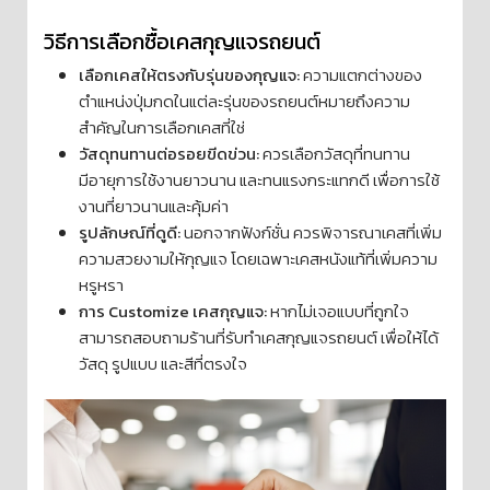
วิธีการเลือกซื้อเคสกุญแจรถยนต์
เลือกเคสให้ตรงกับรุ่นของกุญแจ:
ความแตกต่างของ
ตำแหน่งปุ่มกดในแต่ละรุ่นของรถยนต์หมายถึงความ
สำคัญในการเลือกเคสที่ใช่
วัสดุทนทานต่อรอยขีดข่วน:
ควรเลือกวัสดุที่ทนทาน
มีอายุการใช้งานยาวนาน และทนแรงกระแทกดี เพื่อการใช้
งานที่ยาวนานและคุ้มค่า
รูปลักษณ์ที่ดูดี:
นอกจากฟังก์ชั่น ควรพิจารณาเคสที่เพิ่ม
ความสวยงามให้กุญแจ โดยเฉพาะเคสหนังแท้ที่เพิ่มความ
หรูหรา
การ Customize เคสกุญแจ:
หากไม่เจอแบบที่ถูกใจ
สามารถสอบถามร้านที่รับทำเคสกุญแจรถยนต์ เพื่อให้ได้
วัสดุ รูปแบบ และสีที่ตรงใจ