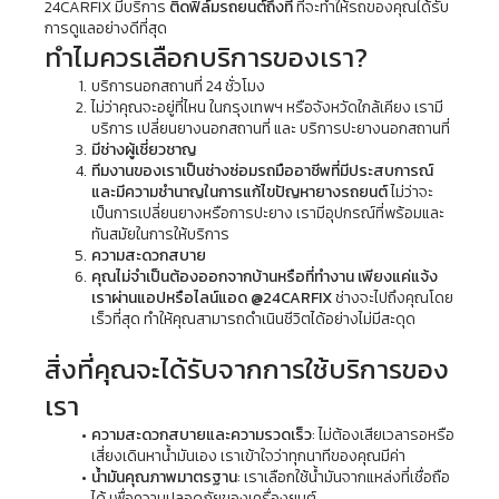
24CARFIX มีบริการ 
ติดฟิล์มรถยนต์ถึงที่
 ที่จะทำให้รถของคุณได้รับ
การดูแลอย่างดีที่สุด
ทำไมควรเลือกบริการของเรา?
บริการนอกสถานที่ 24 ชั่วโมง
ไม่ว่าคุณจะอยู่ที่ไหน ในกรุงเทพฯ หรือจังหวัดใกล้เคียง เรามี
บริการ เปลี่ยนยางนอกสถานที่ และ บริการปะยางนอกสถานที่
มีช่างผู้เชี่ยวชาญ
ทีมงานของเราเป็นช่างซ่อมรถมืออาชีพที่มีประสบการณ์
และมีความชำนาญในการแก้ไขปัญหายางรถยนต์
 ไม่ว่าจะ
เป็นการเปลี่ยนยางหรือการปะยาง เรามีอุปกรณ์ที่พร้อมและ
ทันสมัยในการให้บริการ
ความสะดวกสบาย
คุณไม่จำเป็นต้องออกจากบ้านหรือที่ทำงาน เพียงแค่แจ้ง
เราผ่านแอปหรือไลน์แอด 
@24CARFIX
ช่างจะไปถึงคุณโดย
เร็วที่สุด ทำให้คุณสามารถดำเนินชีวิตได้อย่างไม่มีสะดุด
สิ่งที่คุณจะได้รับจากการใช้บริการของ
เรา
ความสะดวกสบายและความรวดเร็ว
: ไม่ต้องเสียเวลารอหรือ
เสี่ยงเดินหาน้ำมันเอง เราเข้าใจว่าทุกนาทีของคุณมีค่า
น้ำมันคุณภาพมาตรฐาน
: เราเลือกใช้น้ำมันจากแหล่งที่เชื่อถือ
ได้ เพื่อความปลอดภัยของเครื่องยนต์