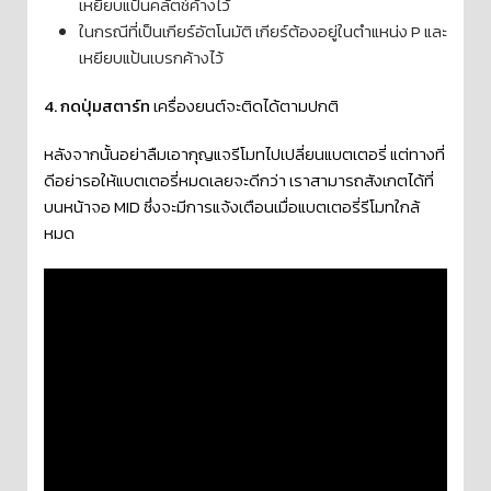
เหยียบแป้นคลัตช์ค้างไว้
ในกรณีที่เป็นเกียร์อัตโนมัติ เกียร์ต้องอยู่ในตำแหน่ง P และ
เหยียบแป้นเบรกค้างไว้
4. กดปุ่มสตาร์ท
เครื่องยนต์จะติดได้ตามปกติ
หลังจากนั้นอย่าลืมเอากุญแจรีโมทไปเปลี่ยนแบตเตอรี่ แต่ทางที่
ดีอย่ารอให้แบตเตอรี่หมดเลยจะดีกว่า เราสามารถสังเกตได้ที่
บนหน้าจอ MID ซึ่งจะมีการแจ้งเตือนเมื่อแบตเตอรี่รีโมทใกล้
หมด