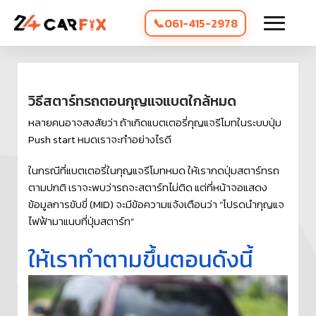
061-415-2978
วิธีสตาร์ทรถตอนกุญแจแบตใกล้หมด
หลายคนอาจสงสัยว่า ถ้าเกิดแบตเตอรี่กุญแจรีโมทในระบบปุ่ม
Push start หมดเราจะทำอย่างไรดี
ในกรณีที่แบตเตอรี่ในกุญแจรีโมทหมด ให้เรากดปุ่มสตาร์ทรถ
ตามปกติ เราจะพบว่ารถจะสตาร์ทไม่ติด แต่ที่หน้าจอแสดง
ข้อมูลการขับขี่ (MID) จะมีข้อความแจ้งเตือนว่า “โปรดนำกุญแจ
ไฟฟ้ามาแนบที่ปุ่มสตาร์ท”
ให้เราทำตามขึ้นตอนดังนี้