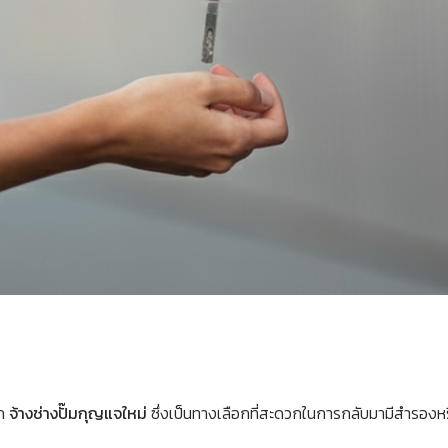
รถ
จ้างช่างปั๊มกุญแจใหม่
ซึ่งเป็นทางเลือกที่สะดวกในการกลับมามีสำรองห