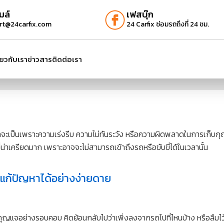
มล์
เฟสบุ๊ก
rt@24carfix.com
24 Carfix ซ่อมรถถึงที่ 24 ชม.
ี่ยวกับเรา
ข่าวสาร
ติดต่อเรา
ว่าจะเป็นเพราะความเร่งรีบ ความไม่ทันระวัง หรือความผิดพลาดในการเก็บก
าเครียดมาก เพราะอาจจะไม่สามารถเข้าถึงรถหรือขับขี่ได้ในเวลานั้น
ณแก้ปัญหาได้อย่างง่ายดาย
หากุญแจอย่างรอบคอบ คิดย้อนกลับไปว่าเพิ่งลงจากรถไปที่ไหนบ้าง หรือลืม