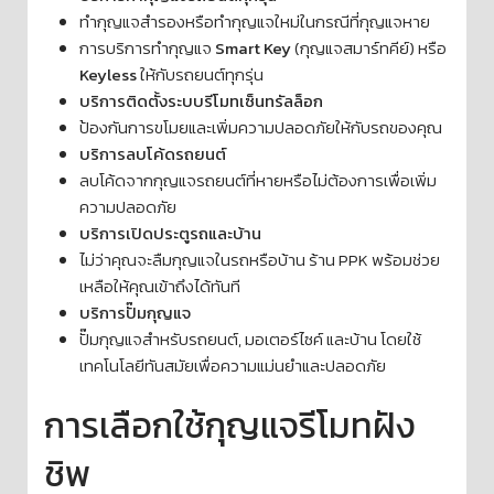
ทำกุญแจสำรองหรือทำกุญแจใหม่ในกรณีที่กุญแจหาย
การบริการทำกุญแจ
Smart Key
(กุญแจสมาร์ทคีย์) หรือ
Keyless
ให้กับรถยนต์ทุกรุ่น
บริการติดตั้งระบบรีโมทเซ็นทรัลล็อก
ป้องกันการขโมยและเพิ่มความปลอดภัยให้กับรถของคุณ
บริการลบโค้ดรถยนต์
ลบโค้ดจากกุญแจรถยนต์ที่หายหรือไม่ต้องการเพื่อเพิ่ม
ความปลอดภัย
บริการเปิดประตูรถและบ้าน
ไม่ว่าคุณจะลืมกุญแจในรถหรือบ้าน ร้าน PPK พร้อมช่วย
เหลือให้คุณเข้าถึงได้ทันที
บริการปั๊มกุญแจ
ปั๊มกุญแจสำหรับรถยนต์, มอเตอร์ไซค์ และบ้าน โดยใช้
เทคโนโลยีทันสมัยเพื่อความแม่นยำและปลอดภัย
การเลือกใช้กุญแจรีโมทฝัง
ชิพ