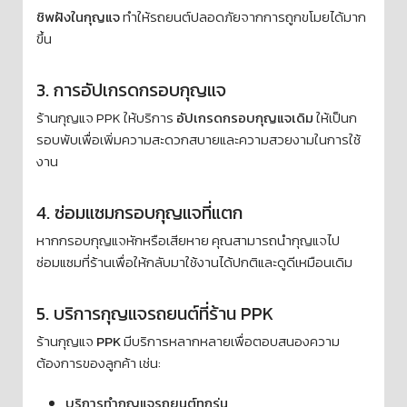
ชิพฝังในกุญแจ
ทำให้รถยนต์ปลอดภัยจากการถูกขโมยได้มาก
ขึ้น
3. การอัปเกรดกรอบกุญแจ
ร้านกุญแจ PPK ให้บริการ
อัปเกรดกรอบกุญแจเดิม
ให้เป็นก
รอบพับเพื่อเพิ่มความสะดวกสบายและความสวยงามในการใช้
งาน
4. ซ่อมแซมกรอบกุญแจที่แตก
หากกรอบกุญแจหักหรือเสียหาย คุณสามารถนำกุญแจไป
ซ่อมแซมที่ร้านเพื่อให้กลับมาใช้งานได้ปกติและดูดีเหมือนเดิม
5. บริการกุญแจรถยนต์ที่ร้าน PPK
ร้านกุญแจ
PPK
มีบริการหลากหลายเพื่อตอบสนองความ
ต้องการของลูกค้า เช่น:
บริการทำกุญแจรถยนต์ทุกรุ่น