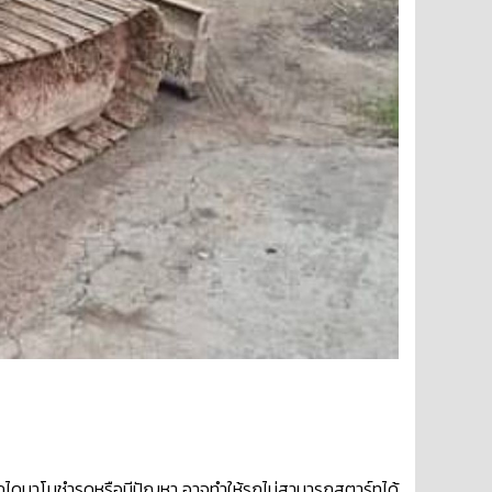
หากไดนาโมชำรุดหรือมีปัญหา อาจทำให้รถไม่สามารถสตาร์ทได้