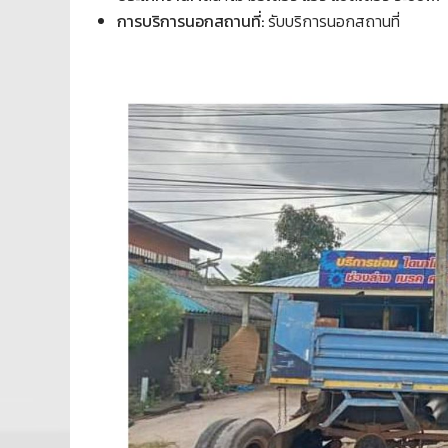
การบริการนอกสถานที่:
รับบริการนอกสถานที่