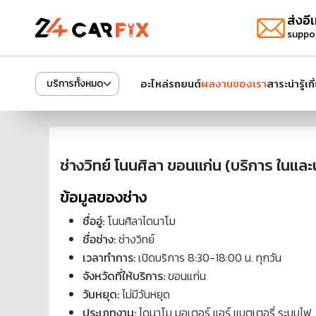
ส่งอีเ
suppo
อะไหล่รถยนต์
ผลงานของเรา
สาระน่ารู้
เก
บริการทั้งหมด
ช่างวิทย์ โนนศิลา ขอนแก่น (บริการ ในแล
ข้อมูลของช่าง
ชื่ออู่:
โนนศิลาไดนาโม
ชื่อช่าง:
ช่างวิทย์
เวลาทำการ:
เปิดบริการ 8:30-18:00 น. ทุกวัน
จังหวัดที่ให้บริการ:
ขอนแก่น
วันหยุด:
ไม่มีวันหยุด
ประเภทงาน:
ไดนาโม มอเตอร์ แอร์ แบตเตอรี่ ระบบไฟ