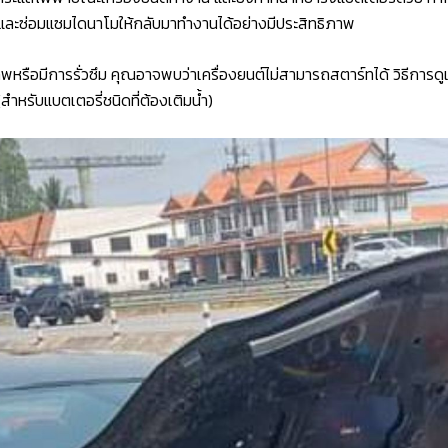
บและซ่อมแซมไดนาโมให้กลับมาทำงานได้อย่างมีประสิทธิภาพ
พหรือมีการรั่วซึม คุณอาจพบว่าเครื่องยนต์ไม่สามารถสตาร์ทได้ วิธีการ
ำหรับแบตเตอรี่ชนิดที่ต้องเติมน้ำ)