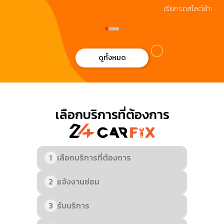
า
อ่านเพิ่มเติม.
24CARFIX กรอก
เรียกรถสไลด์ย้าย
ค
ัน
โค้ด 24cf รับ
รถจมน้ำ ลดทันที
ร้
ว
ส่วนลดทันที 200
1,000 บาท เมื่อใช้
ที
อน
บาท! บริการเร็ว
บริการระยะทาง
แล
ารถ
ถึงที่ ตลอด 24
300 กม. ขึ้นไป
นี
ดูทั้งหมด
ชั่วโมง พร้อมให้
พร้อมดูแลเต็มที่
รั
ร
คุณเดินทางอย่าง
ครับ อ่านเพิ่มเติม
บา
อุ่นใจทุกเวลา อ่าน
ผ่
IX
เพิ่มเติม
เว
เพ
เลือกบริการที่ต้องการ
ะ
CF
เงิ
ส่
1
เลือกบริการที่ต้องการ
2
แจ้งงานซ่อม
3
รับบริการ