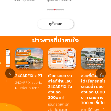
ประเภทในพื้นที่
จั
ชลบุรี ทีมช่างมือ
นอกสถานที่ ใน
จังหวัด ชลบุรี
บร
อาชีพพร้อมเดินทาง
จังหวัด ระยอง ที่มี
พร้อมบริการ นอก
ตล
ถึงจุดเกิดเหตุ พร้อม
ผลงานและชื่อเสียง
สถานที่ ตลอดทั้งวัน
โด
บริการ ไดนาโม
ในพื้นที่ ครอบคลุม
ดูทั้งหมด
อ่านเพิ่มเติม
ที
าร
ระบบไฟฟ้า และแก้
เมือง ระยอง
เว
น
ปัญหาเครื่องยนต์–
บ้านฉาง แกลง และ
แล
ไฟฟ้าได้ทันที
พื้นที่ใกล้เคียง
ข่าวสารที่น่าสนใจ
24CARFIX x PT
เรียกรถยก รถ
ช่วยพี่น้องภาค
🎉
สไลด์ผ่านแอป
ใต้ เรียกรถสไลด์
2
24CARFIX ร่วมกับ
24CARFIX รับ
รถจมน้ำ มอบ
ส
PT เพื่อมอบสิทธิ
ส่วนลด
ส่วนลด 1,000
บา
พิเศษแก่ลูกค้า ฟรี
200บาท!
บาท ระยะทาง
ค่าเเรง เปลี่ยนถ่าย
ซ่
300 กม.ขึ้นไป
น้ำมันเครื่อง
เรียกรถยก รถ
เร
ก
สำหรับรถบรรทุก
สไลด์ผ่านแอป
ช่วยพี่น้องชาวใต้!
ส่