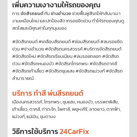
เพิ่มความเงางามให้รถของคุณ
การ
ขัดสีรถยนต์
กับ
ช่างอำนวย
ช่วยฟื้นฟูสีรถให้กลับมาเงา
งามเหมือนใหม่ และปกป้องสีจากรอยขีดข่วน ทำให้รถของคุณดู
สดใสและมีคุณค่าในทุกมุมมอง
#ขัดสีรถยนต์ #เคลือบสีรถยนต์ #ซ่อมสีรถยนต์ #ลบรอยขีด
ข่วน #ช่างอำนวย #ขัดสีรถนครสวรรค์ #บริการขัดสีรถยนต์
#ขัดสีรถใหม่ #ขัดสีรถเรียบเนียน #ลบรอยถลอก #ขัดสีรถ
ด่วน #ขัดสีรถหนองบัว #ขัดสีรถโกรกพระ #ขัดสีรถตาคลี
#ขัดสีรถเก้าเลี้ยว #ขัดสีรถชุมแสง #ขัดสีรถแม่วงก์ #ขัดสีรถ
ลำนารายณ์
บริการ ทำสี พ่นสีรถยนต์
เมืองนครสวรรค์, โกรกพระ, ชุมแสง, หนองบัว, บรรพตพิสัย,
เก้าเลี้ยว, ตาคลี, ท่าตะโก, ไพศาลี, พยุหะคีรี, ลาดยาว, ตากฟ้า,
แม่วงก์, แม่เปิน, ชุมตาบง
วิธีการใช้บริการ
24CarFix