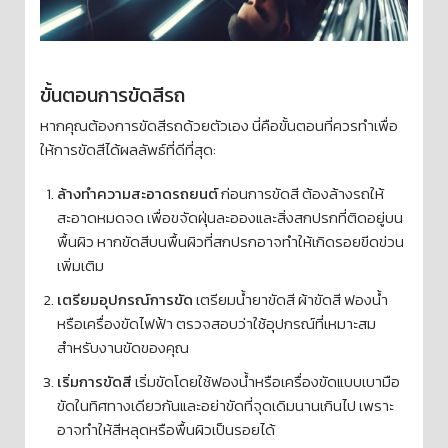
ขั้นตอนการขัดสีรถ
หากคุณต้องการขัดสีรถด้วยตัวเอง นี่คือขั้นตอนที่ควรทำเพื่อ
ให้การขัดสีได้ผลลัพธ์ที่ดีที่สุด:
ล้างทำความสะอาดรถยนต์
ก่อนการขัดสี ต้องล้างรถให้
สะอาดหมดจด เพื่อขจัดฝุ่นละอองและสิ่งสกปรกที่ติดอยู่บน
พื้นผิว หากขัดสีบนพื้นผิวที่สกปรกอาจทำให้เกิดรอยขีดข่วน
เพิ่มเติม
เตรียมอุปกรณ์การขัด
เตรียมน้ำยาขัดสี ผ้าขัดสี ฟองน้ำ
หรือเครื่องขัดไฟฟ้า ตรวจสอบว่าใช้อุปกรณ์ที่เหมาะสม
สำหรับงานขัดของคุณ
เริ่มการขัดสี
เริ่มขัดโดยใช้ฟองน้ำหรือเครื่องขัดแบบเบามือ
ขัดในทิศทางเดียวกันและอย่าขัดที่จุดเดิมนานเกินไป เพราะ
อาจทำให้สีหลุดหรือพื้นผิวเป็นรอยได้