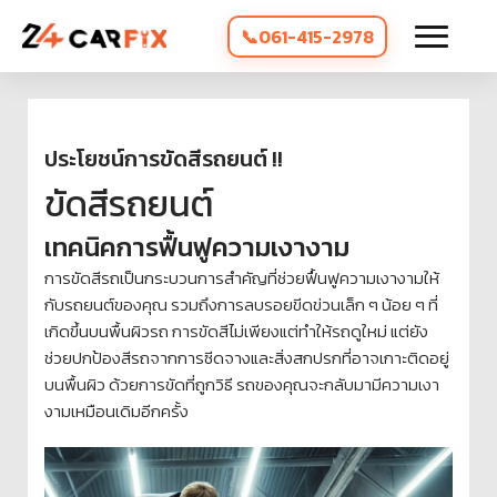
061-415-2978
ประโยชน์การขัดสีรถยนต์ !!
ขัดสีรถยนต์
เทคนิคการฟื้นฟูความเงางาม
การขัดสีรถเป็นกระบวนการสำคัญที่ช่วยฟื้นฟูความเงางามให้
กับรถยนต์ของคุณ รวมถึงการลบรอยขีดข่วนเล็ก ๆ น้อย ๆ ที่
เกิดขึ้นบนพื้นผิวรถ การขัดสีไม่เพียงแต่ทำให้รถดูใหม่ แต่ยัง
ช่วยปกป้องสีรถจากการซีดจางและสิ่งสกปรกที่อาจเกาะติดอยู่
บนพื้นผิว ด้วยการขัดที่ถูกวิธี รถของคุณจะกลับมามีความเงา
งามเหมือนเดิมอีกครั้ง