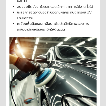
ฝังแน่น
ลบรอยขีดข่วน:
ช่วยลดรอยเล็ก ๆ จากการใช้งานทั่วไป
ชะลอการซีดจางของสี:
ป้องกันผลกระทบจากรังสี UV
และมลภาวะ
เตรียมพื้นผิวก่อนเคลือบ:
เพิ่มประสิทธิภาพของการ
เคลือบแว็กซ์หรือเซรามิกให้ติดแน่น