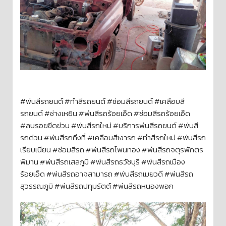
#พ่นสีรถยนต์ #ทำสีรถยนต์ #ซ่อมสีรถยนต์ #เคลือบสี
รถยนต์ #ช่างเหยิน #พ่นสีรถร้อยเอ็ด #ซ่อมสีรถร้อยเอ็ด
#ลบรอยขีดข่วน #พ่นสีรถใหม่ #บริการพ่นสีรถยนต์ #พ่นสี
รถด่วน #พ่นสีรถถึงที่ #เคลือบสีเงารถ #ทำสีรถใหม่ #พ่นสีรถ
เรียบเนียน #ซ่อมสีรถ #พ่นสีรถโพนทอง #พ่นสีรถจตุรพักตร
พิมาน #พ่นสีรถเสลภูมิ #พ่นสีรถธวัชบุรี #พ่นสีรถเมือง
ร้อยเอ็ด #พ่นสีรถอาจสามารถ #พ่นสีรถเมยวดี #พ่นสีรถ
สุวรรณภูมิ #พ่นสีรถปทุมรัตต์ #พ่นสีรถหนองพอก