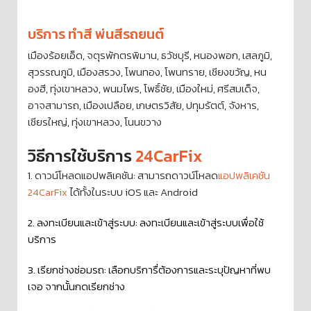
บริการ ทำสี พ่นสีรถยนต์
เมืองร้อยเอ็ด, จตุรพักตรพิมาน, ธวัชบุรี, หนองพอก, เสลภูมิ,
สุวรรณภูมิ, เมืองสรวง, โพนทอง, โพนทราย, เชียงขวัญ, หน
องฮี, ทุ่งเขาหลวง, พนมไพร, โพธิ์ชัย, เมืองใหม่, ศรีสมเด็จ,
อาจสามารถ, เมืองเปลือย, เกษตรวิสัย, ปทุมรัตต์, จังหาร,
เชียรใหญ่, ทุ่งเขาหลวง, โนนขวาง
วิธีการใช้บริการ
24CarFix
1. ดาวน์โหลดแอปพลิเคชัน: สามารถดาวน์โหลด
แอปพลิเคชัน
24CarFix
ได้ทั้งในระบบ iOS และ Android
2. ลงทะเบียนและเข้าสู่ระบบ: ลงทะเบียนและเข้าสู่ระบบเพื่อใช้
บริการ
3. เรียกช่างซ่อมรถ: เลือกบริการื่ต้องการและระบุปัญหาที่พบ
เจอ จากนั้นกดเรียกช่าง