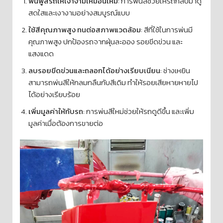
ฟื้นฟูสีรถให้เงางามเหมือนใหม่
: การพ่นสีช่วยให้รถกลับมาดู
สดใสและเงางามอย่างสมบูรณ์แบบ
ใช้สีคุณภาพสูง ทนต่อสภาพแวดล้อม
: สีที่ใช้ในการพ่นมี
คุณภาพสูง ปกป้องรถจากฝุ่นละออง รอยขีดข่วน และ
แสงแดด
ลบรอยขีดข่วนและถลอกได้อย่างเรียบเนียน
: ช่างเหยิน
สามารถพ่นสีให้กลมกลืนกับสีเดิม ทำให้รอยเสียหายหายไป
ได้อย่างเรียบร้อย
เพิ่มมูลค่าให้กับรถ
: การพ่นสีใหม่ช่วยให้รถดูดีขึ้น และเพิ่ม
มูลค่าเมื่อต้องการขายต่อ