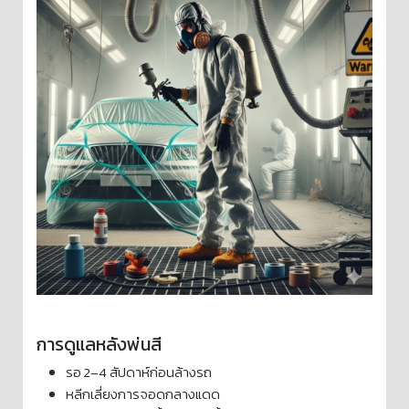
การดูแลหลังพ่นสี
รอ 2–4 สัปดาห์ก่อนล้างรถ
หลีกเลี่ยงการจอดกลางแดด