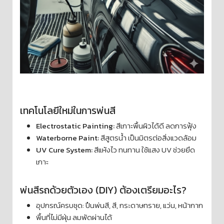
เทคโนโลยีใหม่ในการพ่นสี
Electrostatic Painting:
สีเกาะพื้นผิวได้ดี ลดการฟุ้ง
Waterborne Paint:
สีสูตรน้ำ เป็นมิตรต่อสิ่งแวดล้อม
UV Cure System:
สีแห้งไว ทนทาน ใช้แสง UV ช่วยยึด
เกาะ
พ่นสีรถด้วยตัวเอง (DIY) ต้องเตรียมอะไร?
อุปกรณ์ครบชุด: ปืนพ่นสี, สี, กระดาษทราย, แว่น, หน้ากาก
พื้นที่ไม่มีฝุ่น ลมพัดผ่านได้