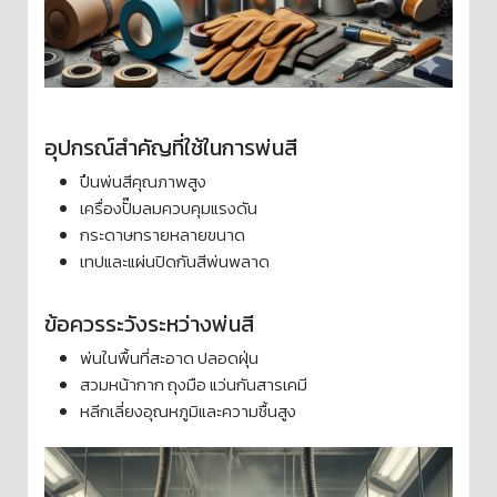
อุปกรณ์สำคัญที่ใช้ในการพ่นสี
ปืนพ่นสีคุณภาพสูง
เครื่องปั๊มลมควบคุมแรงดัน
กระดาษทรายหลายขนาด
เทปและแผ่นปิดกันสีพ่นพลาด
ข้อควรระวังระหว่างพ่นสี
พ่นในพื้นที่สะอาด ปลอดฝุ่น
สวมหน้ากาก ถุงมือ แว่นกันสารเคมี
หลีกเลี่ยงอุณหภูมิและความชื้นสูง