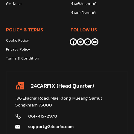
ติดต่อเรา
ช่างฟิล์มรถยนต์
ช่างทำสีรถยนต์
POLICY & TERMS
FOLLOW US
Cooke Policy
Privacy Policy
Terms & Condition
24CARFIX (Head Quarter)
196 Ekachai Road, Mae Klong, Mueang, Samut
Songkhram 75000
061-415-2978
support@24carfix.com