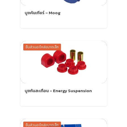
บูชคันเกียร์ – Moog
ชิ้นส่วนอะไหล่ขนาดเล็ก
บูชกันสะเทือน – Energy Suspension
ชิ้นส่วนอะไหล่ขนาดเล็ก