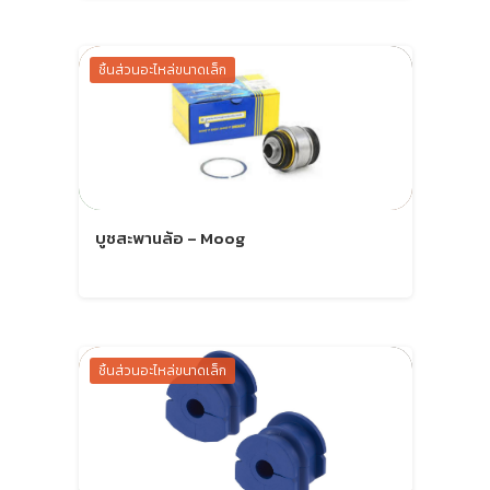
ชิ้นส่วนอะไหล่ขนาดเล็ก
บูชสะพานล้อ – Moog
ชิ้นส่วนอะไหล่ขนาดเล็ก