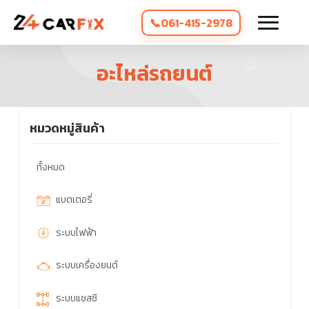
061-415-2978
อะไหล่รถยนต์
หมวดหมู่สินค้า
ทั้งหมด
แบตเตอรี่
ระบบไฟฟ้า
ระบบเครื่องยนต์
ระบบแชสซี