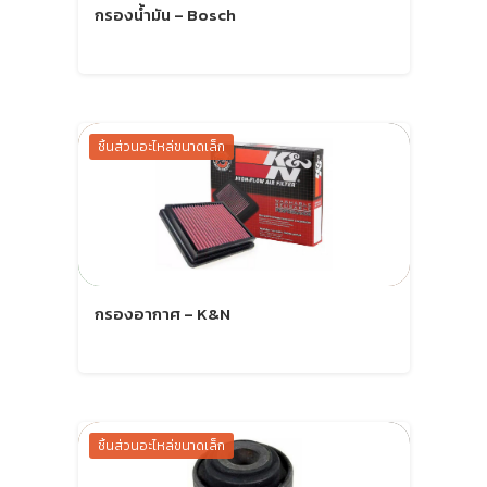
กรองน้ำมัน – Bosch
ชิ้นส่วนอะไหล่ขนาดเล็ก
กรองอากาศ – K&N
ชิ้นส่วนอะไหล่ขนาดเล็ก