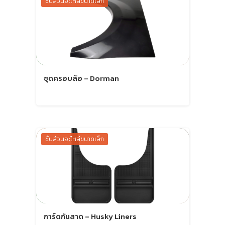
ชิ้นส่วนอะไหล่ขนาดเล็ก
ชุดครอบล้อ – Dorman
ชิ้นส่วนอะไหล่ขนาดเล็ก
การ์ดกันสาด – Husky Liners