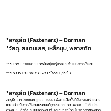
*
สกรูยึด (Fasteners) – Dorman
*
วัสดุ: สแตนเลส, เหล็กชุบ, พลาสติก
***ขนาด: หลากหลายขนาดขึ้นอยู่กับรุ่นรถและตำแหน่งการใช้งาน
***น้ำหนัก: ประมาณ 0.01–0.1 กิโลกรัม (ต่อชิ้น)
*สกรูยึด (Fasteners) – Dorman
สกรูยึดจาก Dorman ถูกออกแบบมาเพื่อการติดตั้งที่มั่นคงและง่ายดาย
เหมาะสำหรับการใช้งานในรถยนต์ทุกประเภท โดยเฉพาะการยึดชิ้นส่วน
ต่างๆ เช่น ตัวถัง, ระบบเครื่องยนต์, และอุปกรณ์ภายในรถ วัสดุของสกรู