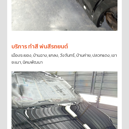
บริการ ทำสี พ่นสีรถยนต์
เมืองระยอง, บ้านฉาง, แกลง, วังจันทร์, บ้านค่าย, ปลวกแดง, เขา
ชะเมา, นิคมพัฒนา