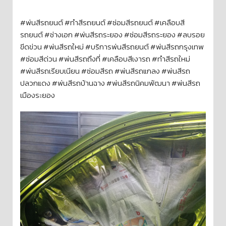
#พ่นสีรถยนต์ #ทำสีรถยนต์ #ซ่อมสีรถยนต์ #เคลือบสี
รถยนต์ #ช่างเอก #พ่นสีรถระยอง #ซ่อมสีรถระยอง #ลบรอย
ขีดข่วน #พ่นสีรถใหม่ #บริการพ่นสีรถยนต์ #พ่นสีรถกรุงเทพ
#ซ่อมสีด่วน #พ่นสีรถถึงที่ #เคลือบสีเงารถ #ทำสีรถใหม่
#พ่นสีรถเรียบเนียน #ซ่อมสีรถ #พ่นสีรถแกลง #พ่นสีรถ
ปลวกแดง #พ่นสีรถบ้านฉาง #พ่นสีรถนิคมพัฒนา #พ่นสีรถ
เมืองระยอง