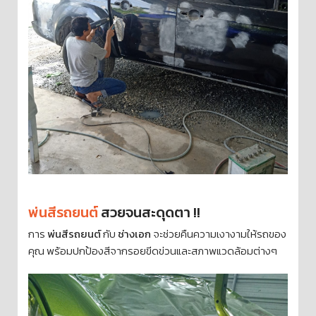
พ่นสีรถยนต์
สวยจนสะดุดตา !!
การ
พ่นสีรถยนต์
กับ
ช่างเอก
จะช่วยคืนความเงางามให้รถของ
คุณ พร้อมปกป้องสีจากรอยขีดข่วนและสภาพแวดล้อมต่างๆ