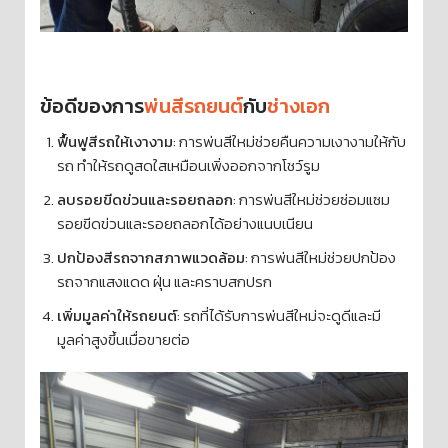
ข้อดีของการ
พ่นสีรถยนต์
กับ
ช่างเอก
ฟื้นฟูสีรถให้เงางาม
: การพ่นสีใหม่ช่วยคืนความเงางามให้กับ
รถ ทำให้รถดูสดใสเหมือนเพิ่งออกจากโชว์รูม
ลบรอยขีดข่วนและรอยถลอก
: การพ่นสีใหม่ช่วยซ่อมแซม
รอยขีดข่วนและรอยถลอกได้อย่างแนบเนียน
ปกป้องสีรถจากสภาพแวดล้อม
: การพ่นสีใหม่ช่วยปกป้อง
รถจากแสงแดด ฝุ่น และคราบสกปรก
เพิ่มมูลค่าให้รถยนต์
: รถที่ได้รับการพ่นสีใหม่จะดูดีและมี
มูลค่าสูงขึ้นเมื่อขายต่อ