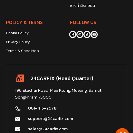
ช่างทำสีรถยนต์
POLICY & TERMS
FOLLOW US
Cooke Policy
Privacy Policy
Terms & Condition
24CARFIX (Head Quarter)
196 Ekachai Road, Mae Klong, Mueang, Samut
Songkhram 75000
061-415-2978
support@24carfix.com
sales@24carfix.com