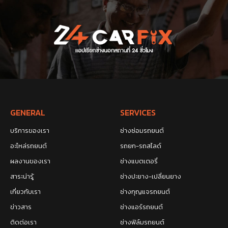
GENERAL
SERVICES
บริการของเรา
ช่างซ่อมรถยนต์
อะไหล่รถยนต์
รถยก-รถสไลด์
ผลงานของเรา
ช่างแบตเตอรี่
สาระน่ารู้
ช่างปะยาง-เปลี่ยนยาง
เกี่ยวกับเรา
ช่างกุญแจรถยนต์
ข่าวสาร
ช่างแอร์รถยนต์
ติดต่อเรา
ช่างฟิล์มรถยนต์