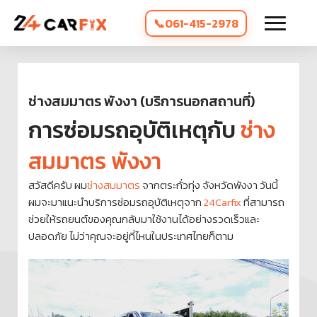
061-415-2978
ช่างสมมาตร พังงา (บริการนอกสถานที่)
การซ่อมรถอุบัติเหตุกับ
ช่าง
สมมาตร พังงา
สวัสดีครับ ผม
ช่างสมมาตร
จากตระกั่วทุ่ง จังหวัดพังงา วันนี้
ผมจะมาแนะนำบริการซ่อมรถอุบัติเหตุจาก
24Carfix
ที่สามารถ
ช่วยให้รถยนต์ของคุณกลับมาใช้งานได้อย่างรวดเร็วและ
ปลอดภัย ไม่ว่าคุณจะอยู่ที่ไหนในประเทศไทยก็ตาม