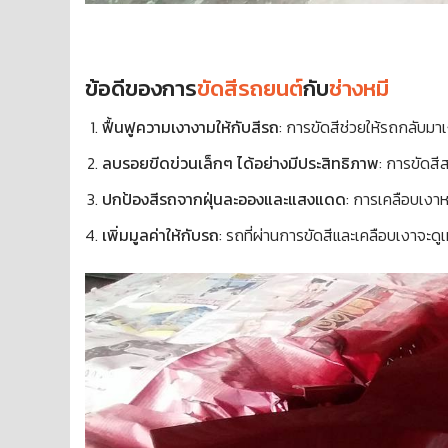
ข้อดีของการ
ขัดสีรถยนต์
กับ
ช่างหมี
ฟื้นฟูความเงางามให้กับสีรถ
: การขัดสีช่วยให้รถกลับมา
ลบรอยขีดข่วนเล็กๆ ได้อย่างมีประสิทธิภาพ
: การขัดสี
ปกป้องสีรถจากฝุ่นละอองและแสงแดด
: การเคลือบเงา
เพิ่มมูลค่าให้กับรถ
: รถที่ผ่านการขัดสีและเคลือบเงาจะดูเ