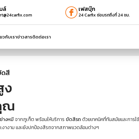
มล์
เฟสบุ๊ก
rt@24carfix.com
24 Carfix ซ่อมรถถึงที่ 24 ชม.
ี่ยวกับเรา
ข่าวสาร
ติดต่อเรา
ัดสี
ูง
คุณ
ช่างหมี
จากภูเก็ต พร้อมให้บริการ
ขัดสีรถ
ด้วยเทคนิคที่ทันสมัยและการใช
วามเงางาม และยังปกป้องสีรถจากสภาพแวดล้อมต่างๆ