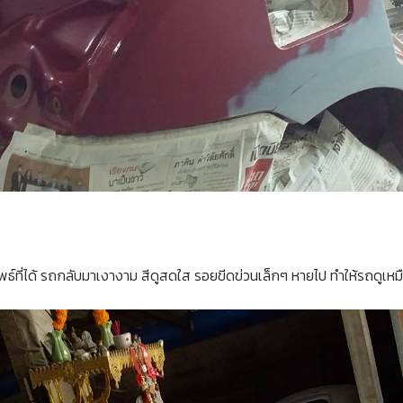
์ที่ได้ รถกลับมาเงางาม สีดูสดใส รอยขีดข่วนเล็กๆ หายไป ทำให้รถดูเหมือ