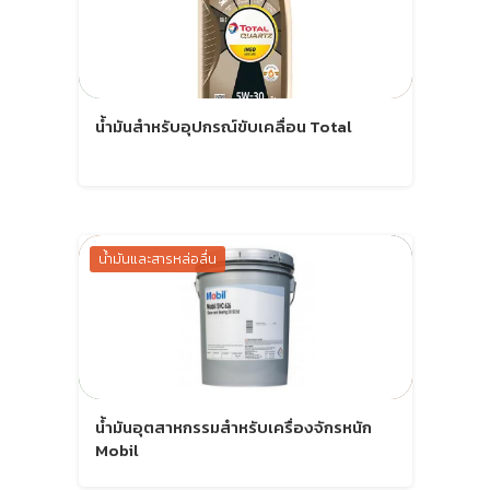
น้ำมันสำหรับอุปกรณ์ขับเคลื่อน Total
น้ำมันและสารหล่อลื่น
น้ำมันอุตสาหกรรมสำหรับเครื่องจักรหนัก
Mobil