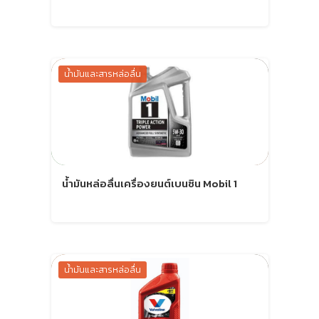
น้ำมันและสารหล่อลื่น
น้ำมันหล่อลื่นเครื่องยนต์เบนซิน Mobil 1
น้ำมันและสารหล่อลื่น