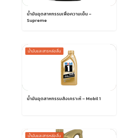
น้ำมันอุตสาหกรรมเพื่อความเย็น –
Supreme
น้ำมันและสารหล่อลื่น
น้ำมันอุตสาหกรรมสังเคราะห์ – Mobil 1
น้ำมันและสารหล่อลื่น