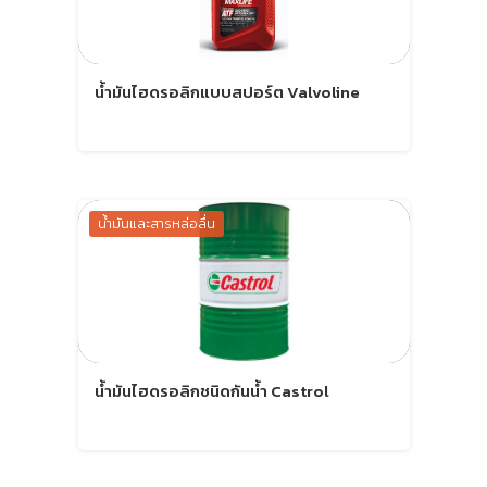
น้ำมันไฮดรอลิกแบบสปอร์ต Valvoline
น้ำมันและสารหล่อลื่น
น้ำมันไฮดรอลิกชนิดกันน้ำ Castrol