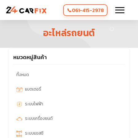
061-415-2978
อะไหล่รถยนต์
หมวดหมู่สินค้า
ทั้งหมด
แบตเตอรี่
ระบบไฟฟ้า
ระบบเครื่องยนต์
ระบบแชสซี