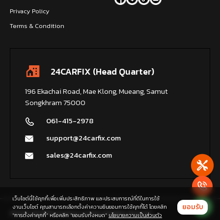
Privacy Policy
Terms & Condition
24CARFIX (Head Quarter)
196 Ekachai Road, Mae Klong, Mueang, Samut
Songkhram 75000
061-415-2978
support@24carfix.com
sales@24carfix.com
เว็บไซต์นี้ใช้คุกกี้เพื่อเพิ่มประสิทธิภาพ และประสบการณ์ที่ดีในการใช้
ยอมรับ
งานเว็บไซต์ คุณสามารถเลือกตั้งค่าความยินยอมการใช้คุกกี้ได้ โดยคลิก
2025 © 24CARFIX Company Limited, All Rights Reserved.
"การตั้งค่าคุกกี้" หรือคลิก "ยอมรับทั้งหมด"
นโยบายความเป็นส่วนตัว