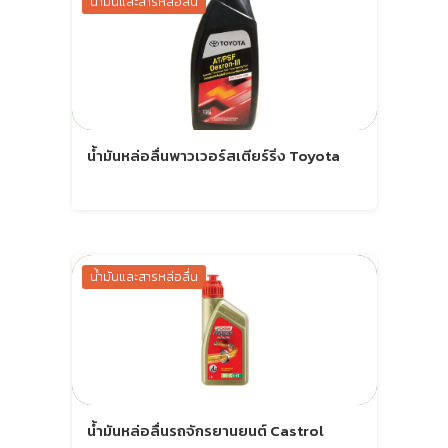
น้ำมันและสารหล่อลื่น
น้ำมันหล่อลื่นพาวเวอร์สเตียร์ริ่ง Toyota
น้ำมันและสารหล่อลื่น
น้ำมันหล่อลื่นรถจักรยานยนต์ Castrol