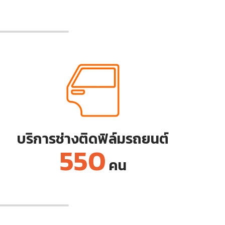
บริการช่างติดฟิล์มรถยนต์
550
คน