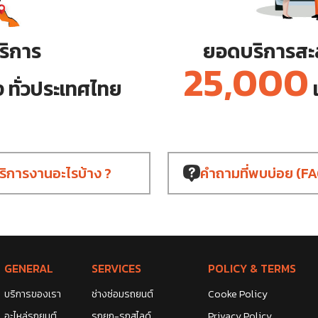
ริการ
ยอดบริการสะ
25,000
มง ทั่วประเทศไทย
บริการงาน
อะไรบ้าง ?
คำถามที่พบบ่อย
(FA
GENERAL
SERVICES
POLICY & TERMS
บริการของเรา
ช่างซ่อมรถยนต์
Cooke Policy
อะไหล่รถยนต์
รถยก-รถสไลด์
Privacy Policy