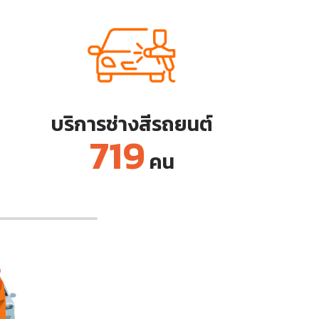
บริการช่างสีรถยนต์
719
คน