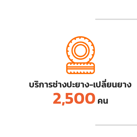
บริการช่างปะยาง-เปลี่ยนยาง
2,500
คน