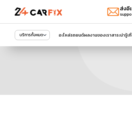
ส่งอีเ
suppo
อะไหล่รถยนต์
ผลงานของเรา
สาระน่ารู้
เก
บริการทั้งหมด