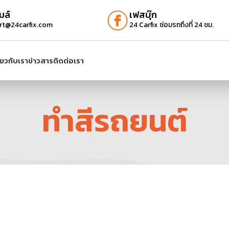
มล์
เฟสบุ๊ก
rt@24carfix.com
24 Carfix ซ่อมรถถึงที่ 24 ชม.
ี่ยวกับเรา
ข่าวสาร
ติดต่อเรา
ทำสีรถยนต์