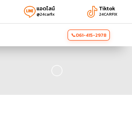
แอดไลน์
Tiktok
@24carfix
24CARFIX
061-415-2978