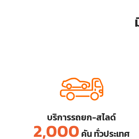
บริการรถยก-สไลด์
2,000
คัน ทั่วประเทศ