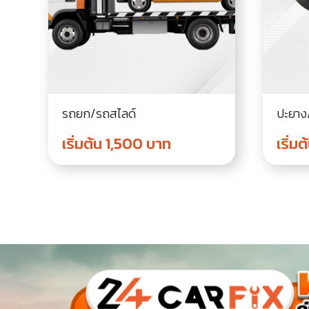
รถยก/รถสไลด์
ปะยาง
เริ่มต้น 1,500 บาท
เริ่ม