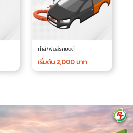
ทำสี/พ่นสีรถยนต์
ล
เริ่มต้น 2,000 บาท
เ