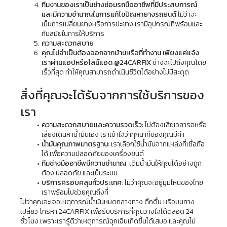
ทีมงานของเราเป็นช่างซ่อมรถมืออาชีพที่มีประสบการณ์
และมีความชำนาญในการแก้ไขปัญหายางรถยนต์
 ไม่ว่าจะ
เป็นการเปลี่ยนยางหรือการปะยาง เรามีอุปกรณ์ที่พร้อมและ
ทันสมัยในการให้บริการ
ความสะดวกสบาย
คุณไม่จำเป็นต้องออกจากบ้านหรือที่ทำงาน เพียงแค่แจ้ง
เราผ่านแอปหรือไลน์แอด 
@24CARFIX
 ช่างจะไปถึงคุณโดย
เร็วที่สุด ทำให้คุณสามารถดำเนินชีวิตได้อย่างไม่มีสะดุด
สิ่งที่คุณจะได้รับจากการใช้บริการของ
เรา
ความสะดวกสบายและความรวดเร็ว
: ไม่ต้องเสียเวลารอหรือ
เสี่ยงเดินหาน้ำมันเอง เราเข้าใจว่าทุกนาทีของคุณมีค่า
น้ำมันคุณภาพมาตรฐาน
: เราเลือกใช้น้ำมันจากแหล่งที่เชื่อถือ
ได้ เพื่อความปลอดภัยของเครื่องยนต์
ทีมช่างมืออาชีพมีความชำนาญ
: เติมน้ำมันให้คุณได้อย่างถูก
ต้อง ปลอดภัย และเป็นระบบ
บริการครอบคลุมทั่วประเทศ
: ไม่ว่าคุณจะอยู่มุมไหนของไทย 
เราพร้อมไปช่วยคุณถึงที่
ไม่ว่าคุณจะเจอเหตุการณ์น้ำมันหมดกลางทาง ดึกดื่น หรือบนทาง
เปลี่ยว โทรหา 24CARFIX เพื่อรับบริการที่คุณวางใจได้ตลอด 24 
ชั่วโมง เพราะเรารู้ดีว่าเหตุการณ์ฉุกเฉินเกิดขึ้นได้เสมอ และคุณไม่