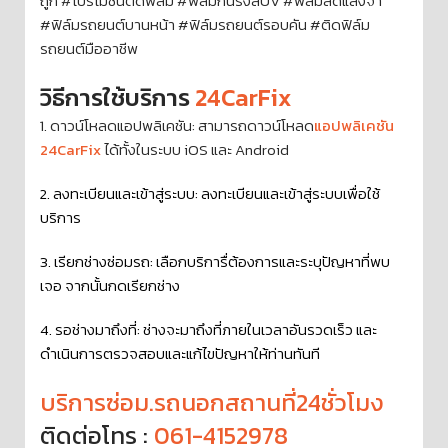
ถูก #โปรโมชั่นติดฟิล์ม #ฟิล์มกันรังสีUV #ฟิล์มลดแสงจ้า
#ฟิล์มรถยนต์บานหน้า #ฟิล์มรถยนต์รอบคัน #ติดฟิล์ม
รถยนต์มืออาชีพ
วิธีการใช้บริการ
24CarFix
1. ดาวน์โหลดแอปพลิเคชัน: สามารถดาวน์โหลด
แอปพลิเคชัน
24CarFix
ได้ทั้งในระบบ iOS และ Android
2. ลงทะเบียนและเข้าสู่ระบบ: ลงทะเบียนและเข้าสู่ระบบเพื่อใช้
บริการ
3. เรียกช่างซ่อมรถ: เลือกบริการื่ต้องการและระบุปัญหาที่พบ
เจอ จากนั้นกดเรียกช่าง
4. รอช่างมาถึงที่: ช่างจะมาถึงที่ภายในเวลาอันรวดเร็ว และ
ดำเนินการตรวจสอบและแก้ไขปัญหาให้ท่านทันที
บริการซ่อม.รถนอกสถานที่24ชั่วโมง
ติดต่อโทร :
061-4152978