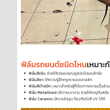
ฟิล์มรถยนต์ชนิดไหน
เหมาะก
ฟิล์มสีเข้ม:
ช่วยให้รถของคุณดูสปอร์ตและลึกลับ
ฟิล์มสีชา:
ให้ความรู้สึกหรูหราและคลาสสิก
ฟิล์มสีดำสนิท:
เหมาะสำหรับผู้ที่ต้องการความเป็นส่วน
ฟิล์ม Metallized:
มีความเงางาม ช่วยให้รถดูทันสมัย
ฟิล์ม Ceramic:
มีความใสสูง ป้องกันรังสี UV ได้ดี