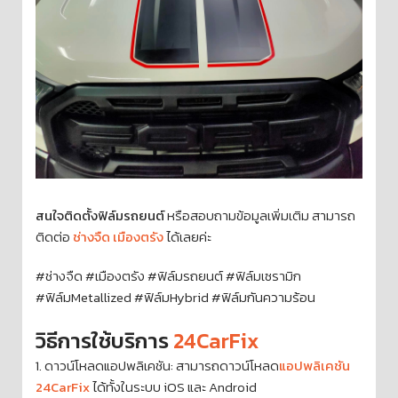
สนใจติดตั้งฟิล์มรถยนต์
หรือสอบถามข้อมูลเพิ่มเติม สามารถ
ติดต่อ
ช่างจืด เมืองตรัง
ได้เลยค่ะ
#ช่างจืด #เมืองตรัง #ฟิล์มรถยนต์ #ฟิล์มเซรามิก
#ฟิล์มMetallized #ฟิล์มHybrid #ฟิล์มกันความร้อน
วิธีการใช้บริการ
24CarFix
1. ดาวน์โหลดแอปพลิเคชัน: สามารถดาวน์โหลด
แอปพลิเคชัน
24CarFix
ได้ทั้งในระบบ iOS และ Android