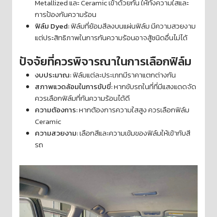
Metallized และ Ceramic เข้าด้วยกัน ให้ทั้งความใสและ
การป้องกันความร้อน
ฟิล์ม Dyed:
ฟิล์มที่ย้อมสีลงบนแผ่นฟิล์ม มีความสวยงาม
แต่ประสิทธิภาพในการกันความร้อนอาจสู้ชนิดอื่นไม่ได้
ปัจจัยที่ควรพิจารณาในการเลือกฟิล์ม
งบประมาณ:
ฟิล์มแต่ละประเภทมีราคาแตกต่างกัน
สภาพแวดล้อมในการขับขี่:
หากขับรถในที่ที่มีแสงแดดจัด
ควรเลือกฟิล์มที่กันความร้อนได้ดี
ความต้องการ:
หากต้องการความใสสูง ควรเลือกฟิล์ม
Ceramic
ความสวยงาม:
เลือกสีและความเข้มของฟิล์มให้เข้ากับสี
รถ