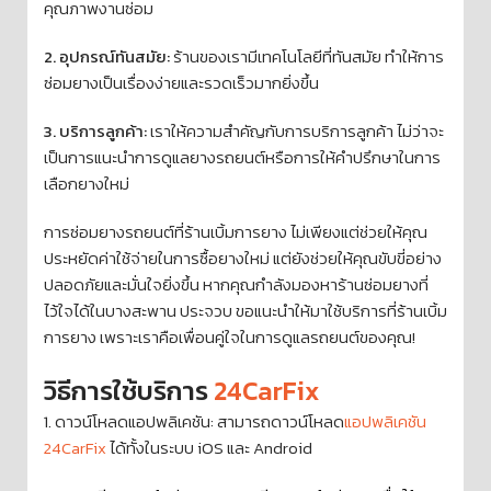
คุณภาพงานซ่อม
2. อุปกรณ์ทันสมัย:
ร้านของเรามีเทคโนโลยีที่ทันสมัย ทำให้การ
ซ่อมยางเป็นเรื่องง่ายและรวดเร็วมากยิ่งขึ้น
3. บริการลูกค้า:
เราให้ความสำคัญกับการบริการลูกค้า ไม่ว่าจะ
เป็นการแนะนำการดูแลยางรถยนต์หรือการให้คำปรึกษาในการ
เลือกยางใหม่
การซ่อมยางรถยนต์ที่ร้านเบิ้มการยาง ไม่เพียงแต่ช่วยให้คุณ
ประหยัดค่าใช้จ่ายในการซื้อยางใหม่ แต่ยังช่วยให้คุณขับขี่อย่าง
ปลอดภัยและมั่นใจยิ่งขึ้น หากคุณกำลังมองหาร้านซ่อมยางที่
ไว้ใจได้ในบางสะพาน ประจวบ ขอแนะนำให้มาใช้บริการที่ร้านเบิ้ม
การยาง เพราะเราคือเพื่อนคู่ใจในการดูแลรถยนต์ของคุณ!
วิธีการใช้บริการ
24CarFix
1. ดาวน์โหลดแอปพลิเคชัน: สามารถดาวน์โหลด
แอปพลิเคชัน
24CarFix
ได้ทั้งในระบบ iOS และ Android