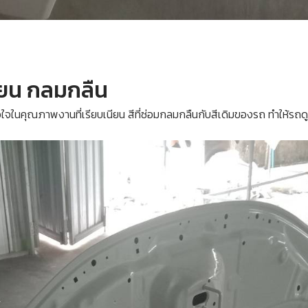
ียน กลมกลืน
จในคุณภาพงานที่เรียบเนียน สีที่ซ่อมกลมกลืนกับสีเดิมของรถ ทำให้รถดูเ