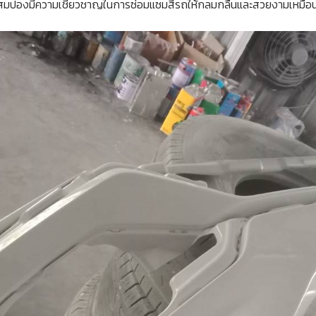
างสมปองมีความเชี่ยวชาญในการซ่อมแซมสีรถให้กลมกลืนและสวยงามเหมือน