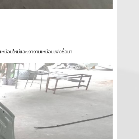
หมือนใหม่และเงางามเหมือนเพิ่งซื้อมา