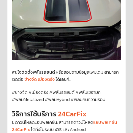
สนใจติดตั้งฟิล์มรถยนต์
หรือสอบถามข้อมูลเพิ่มเติม สามารถ
ติดต่อ
ช่างจืด เมืองตรัง
ได้เลยค่ะ
#ช่างจืด #เมืองตรัง #ฟิล์มรถยนต์ #ฟิล์มเซรามิก
#ฟิล์มMetallized #ฟิล์มHybrid #ฟิล์มกันความร้อน
วิธีการใช้บริการ
24CarFix
1. ดาวน์โหลดแอปพลิเคชัน: สามารถดาวน์โหลด
แอปพลิเคชัน
24CarFix
ได้ทั้งในระบบ iOS และ Android