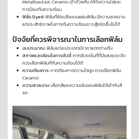
Metallized และ Ceramic เข้าด้วยกัน ให้ทั้งความใสและ
การป้องกันความร้อน
ฟิล์ม Dyed:
ฟิล์มที่ย้อมสีลงบนแผ่นฟิล์ม มีความสวยงาม
แต่ประสิทธิภาพในการกันความร้อนอาจสู้ชนิดอื่นไม่ได้
ปัจจัยที่ควรพิจารณาในการเลือกฟิล์ม
งบประมาณ:
ฟิล์มแต่ละประเภทมีราคาแตกต่างกัน
สภาพแวดล้อมในการขับขี่:
หากขับรถในที่ที่มีแสงแดดจัด
ควรเลือกฟิล์มที่กันความร้อนได้ดี
ความต้องการ:
หากต้องการความใสสูง ควรเลือกฟิล์ม
Ceramic
ความสวยงาม:
เลือกสีและความเข้มของฟิล์มให้เข้ากับสี
รถ