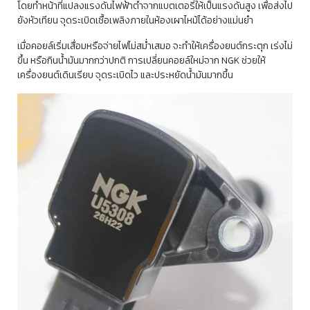
โดยทำหน้าที่แปลงแรงดันไฟฟ้าต่ำจากแบตเตอรี่ให้เป็นแรงดันสูง เพื่อส่งไป
ยังหัวเทียน จุดระเบิดเชื้อเพลิงภายในห้องเผาไหม้ได้อย่างแม่นยำ
เมื่อคอยล์เริ่มเสื่อมหรือจ่ายไฟไม่สม่ำเสมอ จะทำให้เครื่องยนต์กระตุก เร่งไม่
ขึ้น หรือกินน้ำมันมากกว่าปกติ การเปลี่ยนคอยล์ใหม่จาก NGK ช่วยให้
เครื่องยนต์เดินเรียบ จุดระเบิดไว และประหยัดน้ำมันมากขึ้น