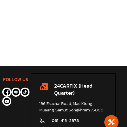
FOLLOW US
24CARFIX (Head
Quarter)
196 Ekachai Road, Mae Klong,
Mueang, Samut Songkhram 75000
061-415-2978