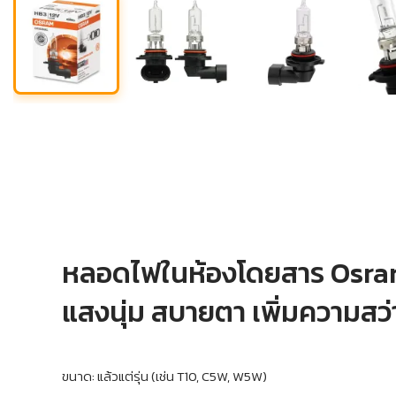
หลอดไฟในห้องโดยสาร Osr
แสงนุ่ม สบายตา เพิ่มความสว
ขนาด: แล้วแต่รุ่น (เช่น T10, C5W, W5W)