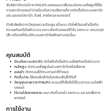
ฟิวส์สตาร์ทเตอร์จาก PHILIPS ออกแบบมาเพื่อรองรับกระแสไฟสูงที่ใช้ใน
การสตาร์ทรถยนต์ ช่วยป้องกันความเสียหายที่อาจเกิดขึ้นกับระบบสตาร์ท
เช่น มอเตอร์สตาร์ท, รีเลย์, สายไฟ และแบตเตอรี่
ตัวฟิวส์ผลิตจากวัสดุทนความร้อนสูง แข็งแรง ตัดไฟได้แม่นยำเมื่อเกิด
กระแสเกินหรือไฟลัดวงจร เหมาะสำหรับรถยนต์ทั่วไป รถกระบะ รถบรรทุก
เล็ก หรือรถที่ต้องใช้ระบบสตาร์ทไฟฟ้าอย่างต่อเนื่อง
คุณสมบัติ
ป้องกันระบบสตาร์ท:
ตัดไฟทันทีเมื่อมีกระแสไฟเกินหรือลัดวงจร
ทนไฟสูง:
รับกระแสไฟสูงในช่วงสตาร์ทโดยไม่เสียหาย
แม่นยำ:
ตัดกระแสได้ตรงตามค่าที่กำหนด
ติดตั้งง่าย:
ใช้แทนฟิวส์เดิมในกล่องฟิวส์ได้ทันที
วัสดุคุณภาพจาก PHILIPS:
แบรนด์ที่เชื่อถือได้ในวงการระบบไฟฟ้า
รถยนต์
ใช้งานได้หลากหลาย:
เหมาะกับทั้งรถนั่ง รถกระบะ และรถเพื่อการ
พาณิชย์
การใช้งาน