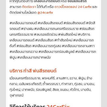
หากคุณต้องการ
เคลือบเงารถยนต์
หรือ
ซ่อมแซมสีรถ
สามารถ
ติดต่อเรา
ได้ทันที หรือ
ดาวน์โหลดแอป 24 Carfix
และ
ติดต่อผ่านไลน์แอด
@24carfix
#เคลือบเงารถยนต์ #เคลือบสีรถยนต์ #ซ่อมสีรถยนต์ #ขัดสี
รถยนต์ #ช่างฝน #เคลือบเงารถนครศรีธรรมราช #ซ่อมสีรถ
นครศรีธรรมราช #ลบรอยขีดข่วน #พ่นสีรถใหม่ #บริการ
เคลือบเงารถยนต์ #เคลือบสีรถ #ทำสีรถใหม่ #เคลือบเงารถ
ถึงที่ #ซ่อมสีรถ #เคลือบเงารถทุ่งสง #เคลือบเงารถลานสกา
#เคลือบเงารถฉวาง #เคลือบเงารถร่อนพิบูลย์ #เคลือบเงารถ
พิปูน #เคลือบเงารถปากพนัง
บริการ ทำสี พ่นสีรถยนต์
เมืองนครศรีธรรมราช, พรหมคีรี, ลานสกา, ฉวาง, พิปูน, ช้าง
กลาง, เฉลิมพระเกียรติ, ถ้ำพรรณรา, ท่าศาลา, ทุ่งสง, นาบอน,
ทุ่งใหญ่, ปากพนัง, ร่อนพิบูลย์, สิชล, ขนอม, หัวไทร, บางขัน,
จุฬาภรณ์
วิธีการใช้บริการ
24CarFix