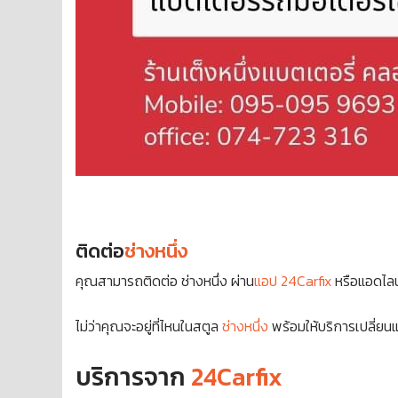
ติดต่อ
ช่างหนึ่ง
คุณสามารถติดต่อ ช่างหนึ่ง ผ่าน
แอป 24Carfix
หรือแอดไล
ไม่ว่าคุณจะอยู่ที่ไหนในสตูล
ช่างหนึ่ง
พร้อมให้บริการเปลี่ยน
บริการจาก
24Carfix