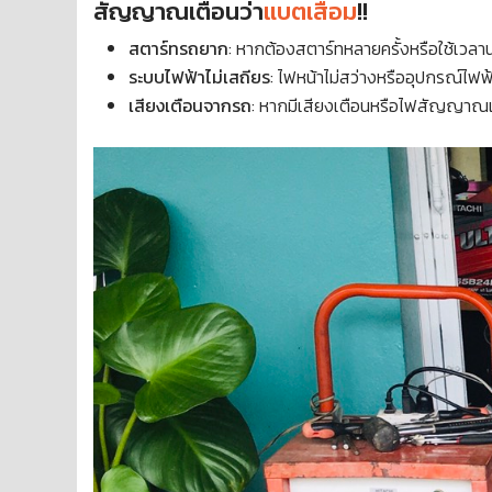
สัญญาณเตือนว่า
แบตเสื่อม
!!
สตาร์ทรถยาก
: หากต้องสตาร์ทหลายครั้งหรือใช้เวล
ระบบไฟฟ้าไม่เสถียร
: ไฟหน้าไม่สว่างหรืออุปกรณ์ไ
เสียงเตือนจากรถ
: หากมีเสียงเตือนหรือไฟสัญญาณแบต