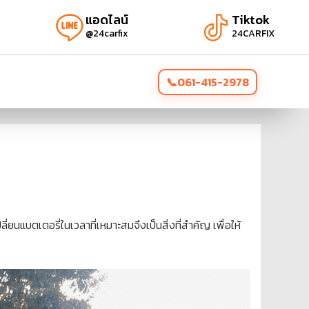
แอดไลน์
Tiktok
@24carfix
24CARFIX
061-415-2978
แบตเตอรี่ในเวลาที่เหมาะสมจึงเป็นสิ่งที่สำคัญ เพื่อให้