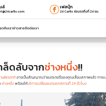
มล์
เฟสบุ๊ก
rt@24carfix.com
24 Carfix ซ่อมรถถึงที่ 24 ชม.
ี่ยวกับเรา
ข่าวสาร
ติดต่อเรา
เคล็ดลับจาก
ช่างหนึ่ง
!!
านผิดปกติ
อาจเป็นสัญญาณว่าแบตเตอรี่ของคุณเสื่อมสภาพแล้ว การเปลี่ยน
ูล
ช่างหนึ่ง
พร้อมให้
บริการเปลี่ยนแบตนอกสถานที่ 24 ชั่วโมง