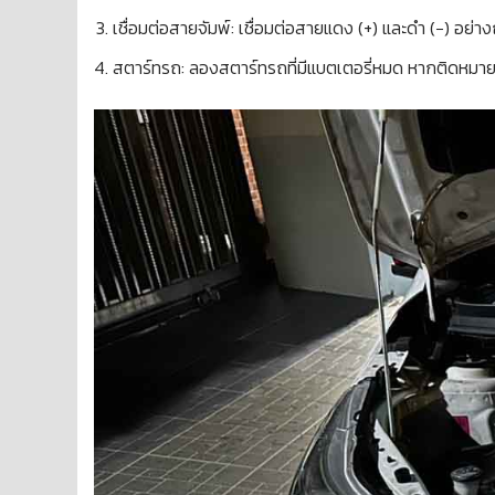
เชื่อมต่อสายจัมพ์: เชื่อมต่อสายแดง (+) และดำ (−) อย่า
สตาร์ทรถ: ลองสตาร์ทรถที่มีแบตเตอรี่หมด หากติดหมา