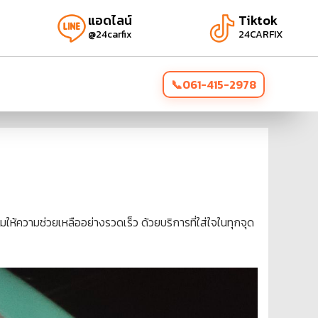
แอดไลน์
Tiktok
@24carfix
24CARFIX
061-415-2978
มให้ความช่วยเหลืออย่างรวดเร็ว ด้วยบริการที่ใส่ใจในทุกจุด