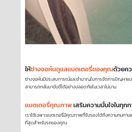
ให้
ช่างจอห์นดูแลแบตเตอรี่ของคุณ
ด้วยคว
ช่างจอห์นมีประสบการณ์และชำนาญในการจัดการปัญหาแบตเตอรี่
สามารถกลับมาขับขี่ได้อย่างปลอดภัยในเวลาไม่นาน
แบตเตอรี่คุณภาพ
เสริมความมั่นใจในทุกก
เราใช้เฉพาะแบตเตอรี่มีคุณภาพที่รับรองได้ถึงความทนทานแ
ที่สุดสำหรับรถของคุณ