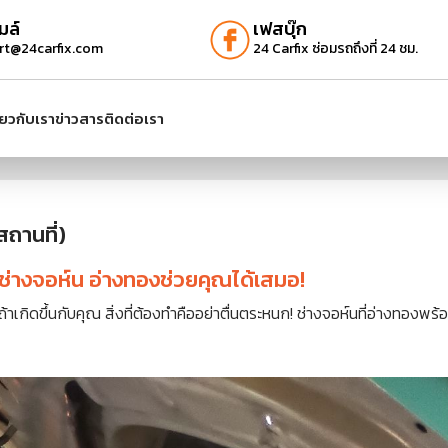
มล์
เฟสบุ๊ก
rt@24carfix.com
24 Carfix ซ่อมรถถึงที่ 24 ชม.
ี่ยวกับเรา
ข่าวสาร
ติดต่อเรา
ถานที่)
ช่างจอห์น อ่างทองช่วยคุณได้เสมอ!
กิดขึ้นกับคุณ สิ่งที่ต้องทำคืออย่าตื่นตระหนก! ช่างจอห์นที่อ่างทองพร้อ