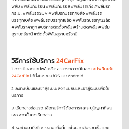
ฟิล์ม #ฟิล์มกันร้อน #ฟิล์มกันรอย #ฟิล์มรถเก๋ง #ฟิล์มรถ
กระบะ #ฟิล์มรถSUV #ฟิล์มรถบรรทุก6ล้อ #ฟิล์มรถ
บรรทุก10ล้อ #ฟิล์มรถบรรทุก18ล้อ #ฟิล์มรถบรรทุก22ล้อ
#ฟิล์มราคาถูก #บริการติดตั้งฟิล์ม #ร้านติดฟิล์ม #ฟิล์ม
สุราษฎร์ธานี #ติดตั้งฟิล์มสุราษฎร์ธานี
วิธีการใช้บริการ
24CarFix
1. ดาวน์โหลดแอปพลิเคชัน: สามารถดาวน์โหลด
แอปพลิเคชัน
24CarFix
ได้ทั้งในระบบ iOS และ Android
2. ลงทะเบียนและเข้าสู่ระบบ: ลงทะเบียนและเข้าสู่ระบบเพื่อใช้
บริการ
3. เรียกช่างซ่อมรถ: เลือกบริการื่ต้องการและระบุปัญหาที่พบ
เจอ จากนั้นกดเรียกช่าง
4. รอช่างมาถึงที่: ช่างจะมาถึงที่ภายในเวลาอันรวดเร็ว และ