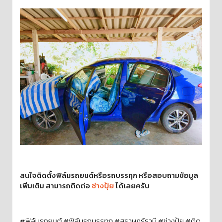
สนใจติดตั้งฟิล์มรถยนต์หรือรถบรรทุก หรือสอบถามข้อมูล
เพิ่มเติม สามารถติดต่อ
ช่างปุ้ย
ได้เลยครับ
#ฟิล์มรถยนต์ #ฟิล์มรถบรรทุก #สุราษฎร์ธานี #ช่างปุ้ย #ติด