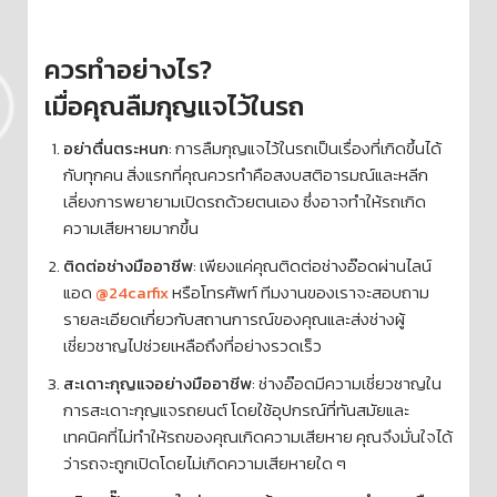
ควรทำอย่างไร?
เมื่อคุณลืมกุญแจไว้ในรถ
อย่าตื่นตระหนก
: การลืมกุญแจไว้ในรถเป็นเรื่องที่เกิดขึ้นได้
กับทุกคน สิ่งแรกที่คุณควรทำคือสงบสติอารมณ์และหลีก
เลี่ยงการพยายามเปิดรถด้วยตนเอง ซึ่งอาจทำให้รถเกิด
ความเสียหายมากขึ้น
ติดต่อช่างมืออาชีพ
: เพียงแค่คุณติดต่อช่างอ๊อดผ่านไลน์
แอด
@24carfix
หรือโทรศัพท์ ทีมงานของเราจะสอบถาม
รายละเอียดเกี่ยวกับสถานการณ์ของคุณและส่งช่างผู้
เชี่ยวชาญไปช่วยเหลือถึงที่อย่างรวดเร็ว
สะเดาะกุญแจอย่างมืออาชีพ
: ช่างอ๊อดมีความเชี่ยวชาญใน
การสะเดาะกุญแจรถยนต์ โดยใช้อุปกรณ์ที่ทันสมัยและ
เทคนิคที่ไม่ทำให้รถของคุณเกิดความเสียหาย คุณจึงมั่นใจได้
ว่ารถจะถูกเปิดโดยไม่เกิดความเสียหายใด ๆ