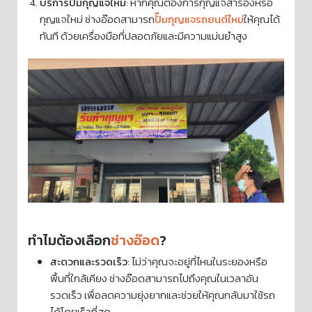
บริการปั๊มกุญแจใหม่
: หากคุณต้องการกุญแจสำรองหรือ
กุญแจใหม่ ช่างอ๊อดสามารถ
ปั๊มกุญแจรถยนต์ใหม่
ให้คุณได้
ทันที ด้วยเครื่องมือที่ปลอดภัยและมีความแม่นยำสูง
ทำไมต้องเลือก
ช่างอ๊อด
?
สะดวกและรวดเร็ว
: ไม่ว่าคุณจะอยู่ที่ไหนในระยองหรือ
พื้นที่ใกล้เคียง ช่างอ๊อดสามารถไปถึงคุณในเวลาอัน
รวดเร็ว เพื่อลดความยุ่งยากและช่วยให้คุณกลับมาใช้รถ
ได้โดยเร็วที่สุด