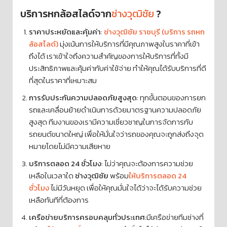
บริการหกล้อสไลด์จาก
ช่างวุฒิชัย
?
ราคาประหยัดและคุ้มค่า
:
ช่างวุฒิชัย ราชบุรี (บริการ รถหก
ล้อสไลด์)
มุ่งเน้นการให้บริการที่มีคุณภาพสูงในราคาที่เข้า
ถึงได้ เราเข้าใจถึงความสำคัญของการให้บริการที่ทั้งมี
ประสิทธิภาพและคุ้มค่ากับค่าใช้จ่าย ทำให้คุณได้รับบริการที่ดี
ที่สุดในราคาที่เหมาะสม
การรับประกันความปลอดภัยสูงสุด
: ทุกขั้นตอนของการยก
รถและเคลื่อนย้ายดำเนินการด้วยมาตรฐานความปลอดภัย
สูงสุด ทีมงานของเรามีความเชี่ยวชาญในการจัดการกับ
รถยนต์ขนาดใหญ่ เพื่อให้มั่นใจว่ารถของคุณจะถูกส่งถึงจุด
หมายโดยไม่มีความเสียหาย
บริการตลอด 24 ชั่วโมง
: ไม่ว่าคุณจะต้องการความช่วย
เหลือในเวลาใด
ช่างวุฒิชัย
พร้อม
ให้บริการตลอด 24
ชั่วโมง
ไม่มีวันหยุด เพื่อให้คุณมั่นใจได้ว่าจะได้รับความช่วย
เหลือทันทีที่ต้องการ
เครือข่ายบริการครอบคลุมทั่วประเทศ
:มีเครือข่ายทีมช่างที่