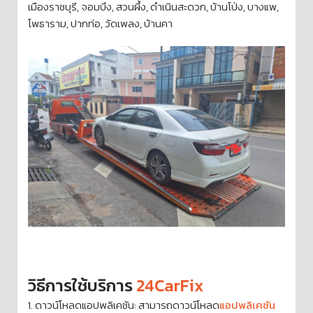
เมืองราชบุรี, จอมบึง, สวนผึ้ง, ดำเนินสะดวก, บ้านโป่ง, บางแพ,
โพธาราม, ปากท่อ, วัดเพลง, บ้านคา
วิธีการใช้บริการ
24CarFix
1. ดาวน์โหลดแอปพลิเคชัน: สามารถดาวน์โหลด
แอปพลิเคชัน