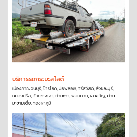
บริการรถกระบะสไลด์
เมืองกาญจนบุรี, ไทรโยค, บ่อพลอย, ศรีสวัสดิ์, สังขละบุรี,
หนองปรือ, ห้วยกระเจา, ท่ามะกา, พนมทวน, เลาขวัญ, ด่าน
มะขามเตี้ย, ทองผาภูมิ