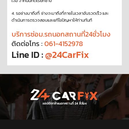
เจอ จากนั้นกดเรียกช่าง
4. รอช่างมาถึงที่: ช่างจะมาถึงที่ภายในเวลาอันรวดเร็ว และ
ดำเนินการตรวจสอบและแก้ไขปัญหาให้ท่านทันที
บริการซ่อม.รถนอกสถานที่24ชั่วโมง
ติดต่อโทร :
061-4152978
Line ID :
@24CarFix