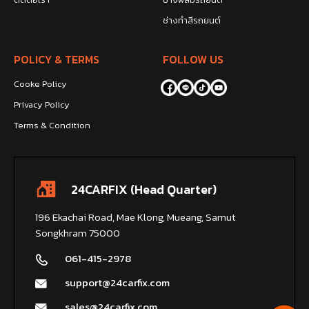
ช่างทำสีรถยนต์
POLICY & TERMS
FOLLOW US
Cooke Policy
Privacy Policy
Terms & Condition
24CARFIX (Head Quarter)
196 Ekachai Road, Mae Klong, Mueang, Samut
Songkhram 75000
061-415-2978
support@24carfix.com
sales@24carfix.com