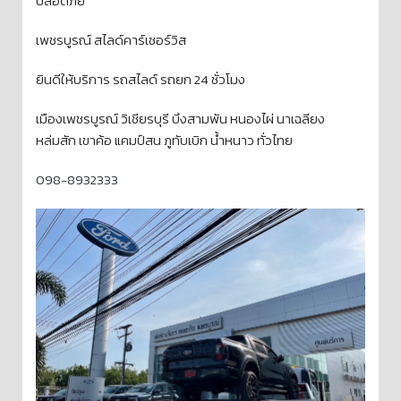
ปลอดภัย
เพชรบูรณ์ สไลด์คาร์เซอร์วิส
ยินดีให้บริการ รถสไลด์ รถยก 24 ชั่วโมง
เมืองเพชรบูรณ์ วิเชียรบุรี บึงสามพัน หนองไผ่ นาเฉลียง
หล่มสัก เขาค้อ แคมป์สน ภูทับเบิก น้ำหนาว ทั่วไทย
098-8932333