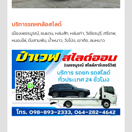
บริการรถหกล้อสไลด์
เมืองเพชรบูรณ์, ชนแดน, หล่มสัก, หล่มเก่า, วิเชียรบุรี, ศรีเทพ,
หนองไผ่, บึงสามพัน, น้ำหนาว, วังโป่ง, เขาค้อ, ลมหนาว