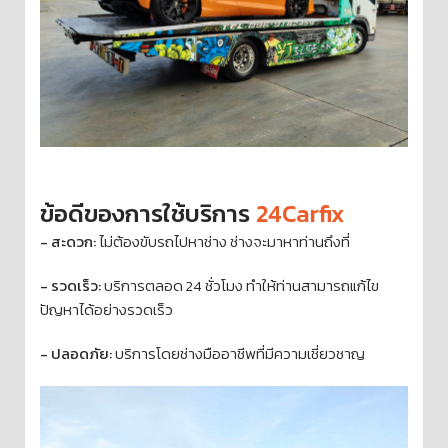
ข้อดีของการใช้บริการ
24Carfix
- สะดวก:
ไม่ต้องขับรถไปหาช่าง ช่างจะมาหาท่านถึงที่
- รวดเร็ว:
บริการตลอด 24 ชั่วโมง ทำให้ท่านสามารถแก้ไข
ปัญหาได้อย่างรวดเร็ว
- ปลอดภัย:
บริการโดยช่างมืออาชีพที่มีความเชี่ยวชาญ