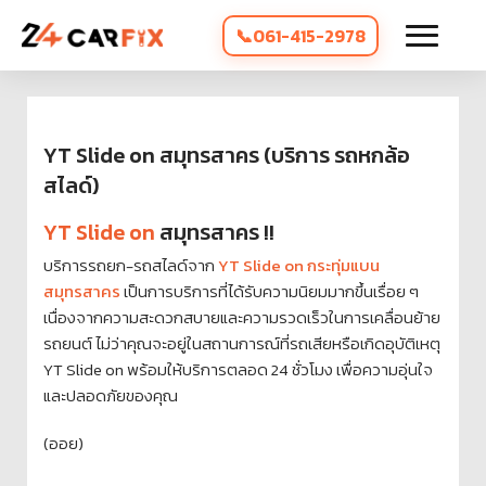
061-415-2978
YT Slide on สมุทรสาคร (บริการ รถหกล้อ
สไลด์)
YT Slide on
สมุทรสาคร !!
บริการรถยก-รถสไลด์จาก
YT Slide on กระทุ่มแบน
สมุทรสาคร
เป็นการบริการที่ได้รับความนิยมมากขึ้นเรื่อย ๆ
เนื่องจากความสะดวกสบายและความรวดเร็วในการเคลื่อนย้าย
รถยนต์ ไม่ว่าคุณจะอยู่ในสถานการณ์ที่รถเสียหรือเกิดอุบัติเหตุ
YT Slide on พร้อมให้บริการตลอด 24 ชั่วโมง เพื่อความอุ่นใจ
และปลอดภัยของคุณ
(ออย)