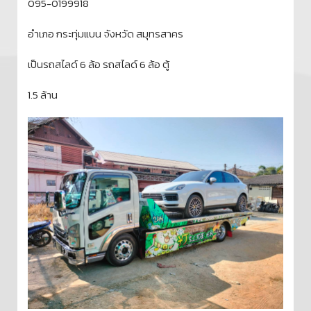
095-0199918
อำเภอ กระทุ่มแบน จังหวัด สมุทรสาคร
เป็นรถสไลด์ 6 ล้อ รถสไลด์ 6 ล้อ ตู้
1.5 ล้าน