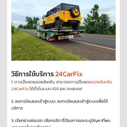
วิธีการใช้บริการ
24CarFix
1. ดาวน์โหลดแอปพลิเคชัน: สามารถดาวน์โหลด
แอปพลิเคชัน
24CarFix
ได้ทั้งในระบบ iOS และ Android
2. ลงทะเบียนและเข้าสู่ระบบ: ลงทะเบียนและเข้าสู่ระบบเพื่อใช้
บริการ
3. เรียกช่างซ่อมรถ: เลือกบริการื่ต้องการและระบุปัญหาที่พบ