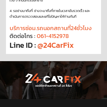
เจอ จากนั้นกดเรียกช่าง
4. รอช่างมาถึงที่: ช่างจะมาถึงที่ภายในเวลาอันรวดเร็ว และ
ดำเนินการตรวจสอบและแก้ไขปัญหาให้ท่านทันที
บริการซ่อม.รถนอกสถานที่24ชั่วโมง
ติดต่อโทร :
061-4152978
Line ID :
@24CarFix