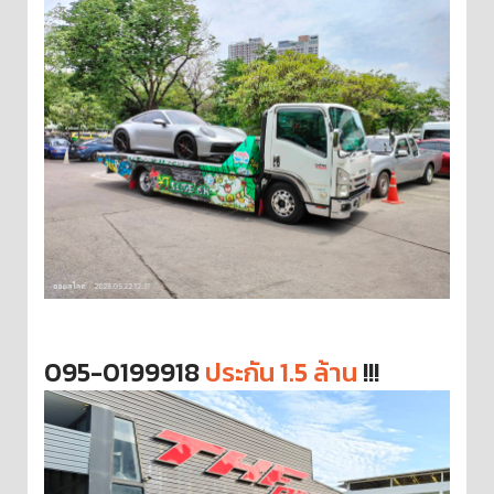
095-0199918
ประกัน 1.5 ล้าน
!!!