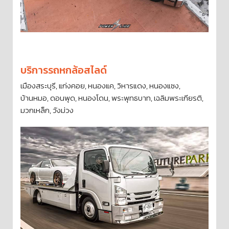
บริการรถหกล้อสไลด์
เมืองสระบุรี, แก่งคอย, หนองแค, วิหารแดง, หนองแซง,
บ้านหมอ, ดอนพุด, หนองโดน, พระพุทธบาท, เฉลิมพระเกียรติ,
มวกเหล็ก, วังม่วง