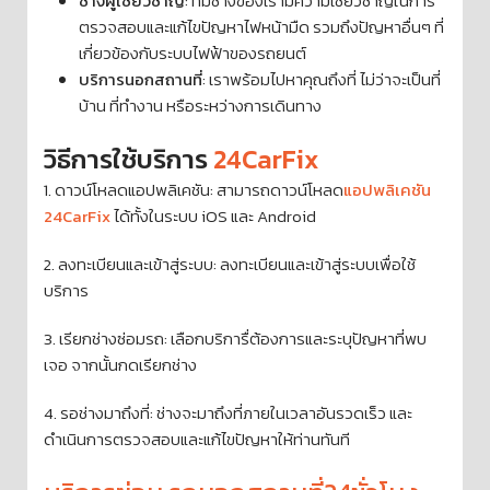
ช่างผู้เชี่ยวชาญ
: ทีมช่างของเรามีความเชี่ยวชาญในการ
ตรวจสอบและแก้ไขปัญหาไฟหน้ามืด รวมถึงปัญหาอื่นๆ ที่
เกี่ยวข้องกับระบบไฟฟ้าของรถยนต์
บริการนอกสถานที่
: เราพร้อมไปหาคุณถึงที่ ไม่ว่าจะเป็นที่
บ้าน ที่ทำงาน หรือระหว่างการเดินทาง
วิธีการใช้บริการ
24CarFix
1. ดาวน์โหลดแอปพลิเคชัน: สามารถดาวน์โหลด
แอปพลิเคชัน
24CarFix
ได้ทั้งในระบบ iOS และ Android
2. ลงทะเบียนและเข้าสู่ระบบ: ลงทะเบียนและเข้าสู่ระบบเพื่อใช้
บริการ
3. เรียกช่างซ่อมรถ: เลือกบริการื่ต้องการและระบุปัญหาที่พบ
เจอ จากนั้นกดเรียกช่าง
4. รอช่างมาถึงที่: ช่างจะมาถึงที่ภายในเวลาอันรวดเร็ว และ
ดำเนินการตรวจสอบและแก้ไขปัญหาให้ท่านทันที