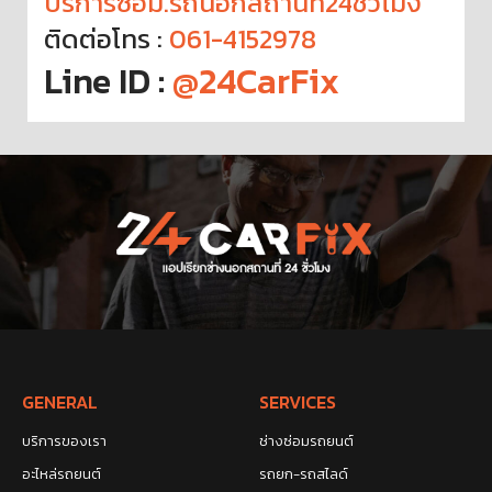
บริการซ่อม.รถนอกสถานที่24ชั่วโมง
ติดต่อโทร :
061-4152978
Line ID :
@24CarFix
GENERAL
SERVICES
บริการของเรา
ช่างซ่อมรถยนต์
อะไหล่รถยนต์
รถยก-รถสไลด์