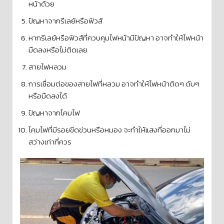
หน้าด้วย
ปัญหาจากรีเลย์หรือฟิวส์
หากรีเลย์หรือฟิวส์ที่ควบคุมไฟหน้ามีปัญหา อาจทำให้ไฟหน้า
มืดลงหรือไม่ติดเลย
สายไฟหลวม
การเชื่อมต่อของสายไฟที่หลวม อาจทำให้ไฟหน้าติดๆ ดับๆ
หรือมืดลงได้
ปัญหาจากโคมไฟ
โคมไฟที่มีรอยขีดข่วนหรือหมอง จะทำให้แสงที่ออกมาไม่
สว่างเท่าที่ควร