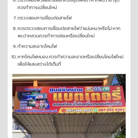
ควรทำการเปลี่ยนใหม่
ตรวจสอบการเชื่อมต่อสายไฟ
ควรตรวจสอบการเชื่อมต่อสายไฟว่าแน่นหนาหรือไม่ หาก
พบว่าหลวมควรทำการซ่อมหรือเปลี่ยนใหม่
ทำความสะอาดโคมไฟ
หากโคมไฟหมอง ควรทำความสะอาดหรือเปลี่ยนโคมไฟใหม่
เพื่อให้แสงสว่างได้เต็มที่