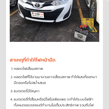
สาเหตุที่ทำให้ไฟหน้ามืด
หลอดไฟเสื่อมสภาพ
หลอดไฟที่ใช้งานมานานอาจเสื่อมสภาพ ทำให้แสงที่ออกมา
มืดลงหรือไม่สม่ำเสมอ
แบตเตอรี่มีปัญหา
แบตเตอรี่ที่เสื่อมหรือมีไฟไม่เพียงพอ จะทำให้ระบบไฟฟ้า
ทั้งหมดของรถยนต์ทำงานไม่เต็มประสิทธิภาพ รวมถึงไฟ