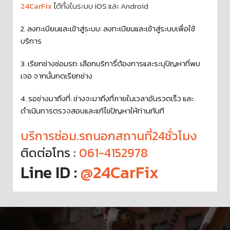
24CarFix
ได้ทั้งในระบบ iOS และ Android
2. ลงทะเบียนและเข้าสู่ระบบ: ลงทะเบียนและเข้าสู่ระบบเพื่อใช้
บริการ
3. เรียกช่างซ่อมรถ: เลือกบริการื่ต้องการและระบุปัญหาที่พบ
เจอ จากนั้นกดเรียกช่าง
4. รอช่างมาถึงที่: ช่างจะมาถึงที่ภายในเวลาอันรวดเร็ว และ
ดำเนินการตรวจสอบและแก้ไขปัญหาให้ท่านทันที
บริการซ่อม.รถนอกสถานที่24ชั่วโมง
ติดต่อโทร :
061-4152978
Line ID :
@24CarFix