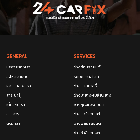
GENERAL
SERVICES
บริการของเรา
ช่างซ่อมรถยนต์
อะไหล่รถยนต์
รถยก-รถสไลด์
ผลงานของเรา
ช่างแบตเตอรี่
สาระน่ารู้
ช่างปะยาง-เปลี่ยนยาง
เกี่ยวกับเรา
ช่างกุญแจรถยนต์
ข่าวสาร
ช่างแอร์รถยนต์
ติดต่อเรา
ช่างฟิล์มรถยนต์
ช่างทำสีรถยนต์