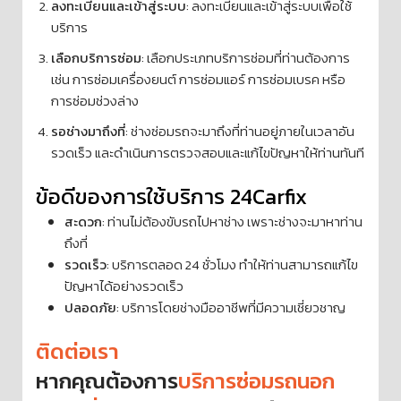
ลงทะเบียนและเข้าสู่ระบบ
: ลงทะเบียนและเข้าสู่ระบบเพื่อใช้
บริการ
เลือกบริการซ่อม
: เลือกประเภทบริการซ่อมที่ท่านต้องการ
เช่น การซ่อมเครื่องยนต์ การซ่อมแอร์ การซ่อมเบรค หรือ
การซ่อมช่วงล่าง
รอช่างมาถึงที่
: ช่างซ่อมรถจะมาถึงที่ท่านอยู่ภายในเวลาอัน
รวดเร็ว และดำเนินการตรวจสอบและแก้ไขปัญหาให้ท่านทันที
ข้อดีของการใช้บริการ 24Carfix
สะดวก
: ท่านไม่ต้องขับรถไปหาช่าง เพราะช่างจะมาหาท่าน
ถึงที่
รวดเร็ว
: บริการตลอด 24 ชั่วโมง ทำให้ท่านสามารถแก้ไข
ปัญหาได้อย่างรวดเร็ว
ปลอดภัย
: บริการโดยช่างมืออาชีพที่มีความเชี่ยวชาญ
ติดต่อเรา
หากคุณต้องการ
บริการซ่อมรถนอก