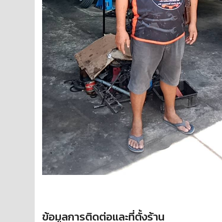
ข้อมูลการติดต่อและที่ตั้งร้าน