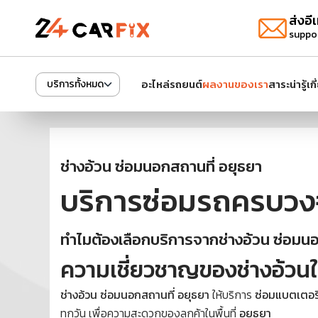
ส่งอีเ
suppo
อะไหล่รถยนต์
ผลงานของเรา
สาระน่ารู้
เก
บริการทั้งหมด
ช่างอ้วน ซ่อมนอกสถานที่ อยุธยา
บริการซ่อมรถครบวงจ
ทำไมต้องเลือกบริการจากช่างอ้วน ซ่อมนอ
ความเชี่ยวชาญของช่างอ้วน
ช่างอ้วน ซ่อมนอกสถานที่ อยุธยา
ให้บริการ
ซ่อมแบตเตอรี
ทุกวัน เพื่อความสะดวกของลูกค้าในพื้นที่
อยุธยา