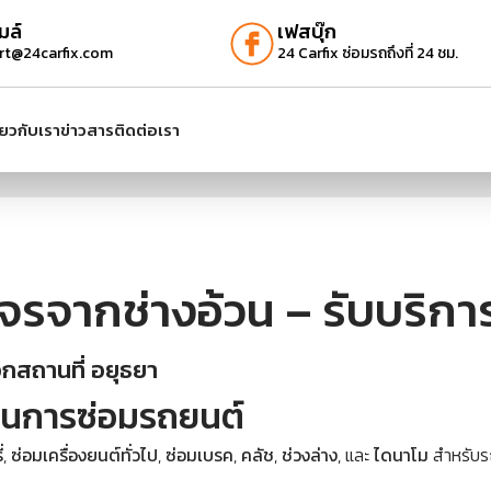
มล์
เฟสบุ๊ก
rt@24carfix.com
24 Carfix ซ่อมรถถึงที่ 24 ชม.
ี่ยวกับเรา
ข่าวสาร
ติดต่อเรา
รจากช่างอ้วน – รับบริกา
กสถานที่ อยุธยา
ในการซ่อมรถยนต์
่
,
ซ่อมเครื่องยนต์ทั่วไป
,
ซ่อมเบรค
,
คลัช
,
ช่วงล่าง
, และ
ไดนาโม
สำหรับร