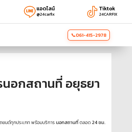
แอดไลน์
Tiktok
@24carfix
24CARFIX
061-415-2978
รนอกสถานที่ อยุธยา
ถยนต์ทุกประเภท พร้อมบริการ
นอกสถานที่
ตลอด
24 ชม.