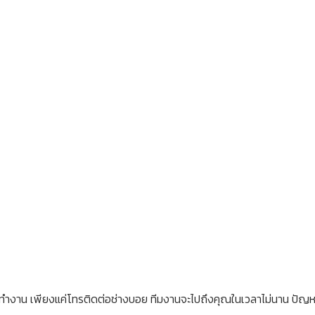
รือที่ทำงาน เพียงแค่โทรติดต่อช่างบอย ทีมงานจะไปถึงคุณในเวลาไม่นาน ปัญห