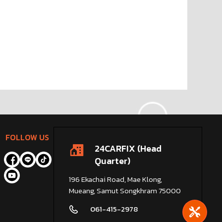
FOLLOW US
24CARFIX (Head
Quarter)
196 Ekachai Road, Mae Klong,
Mueang, Samut Songkhram 75000
061-415-2978