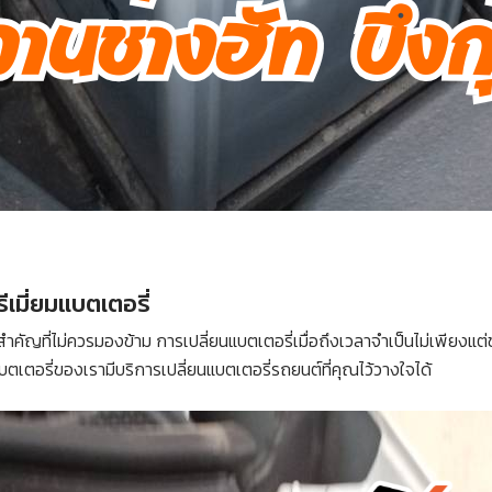
เมี่ยมแบตเตอรี่
ี่สำคัญที่ไม่ควรมองข้าม การเปลี่ยนแบตเตอรี่เมื่อถึงเวลาจำเป็นไม่เพียงแ
ตเตอรี่ของเรามีบริการเปลี่ยนแบตเตอรี่รถยนต์ที่คุณไว้วางใจได้