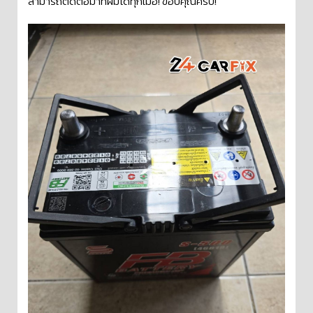
สามารถติดต่อมาที่ผมได้ทุกเมื่อ! ขอบคุณครับ!