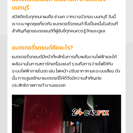
นนทบุรี
สวัสดีครับทุกคน! ผมคือ ช่างเค จากบางบัวทอง นนทบุรี วันนี้
เราจะมาพูดคุยเกี่ยวกับ แบตเตอรี่รถยนต์ ซึ่งเป็นหนึ่งในส่วนที่
สำคัญที่สุดของรถยนต์ที่ผู้ขับขี่ทุกคนควรรู้จักและดูแล
แบตเตอรี่รถยนต์คืออะไร?
แบตเตอรี่รถยนต์มีหน้าที่หลักในการเก็บพลังงานไฟฟ้าและให้
พลังงานในการสตาร์ทเครื่องยนต์ รวมถึงการจ่ายไฟให้กับ
ระบบไฟฟ้าภายในรถ เช่น ไฟหน้า ปรับอากาศ และระบบเสียง ดัง
นั้น การดูแลรักษาแบตเตอรี่ให้ดีจึงมีความสำคัญต่อ
ประสิทธิภาพการทำงานของรถ