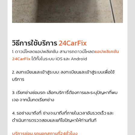
วิธีการใช้บริการ
24CarFix
1. ดาวน์โหลดแอปพลิเคชัน: สามารถดาวน์โหลด
แอปพลิเคชัน
24CarFix
ได้ทั้งในระบบ iOS และ Android
2. ลงทะเบียนและเข้าสู่ระบบ: ลงทะเบียนและเข้าสู่ระบบเพื่อใช้
บริการ
3. เรียกช่างซ่อมรถ: เลือกบริการื่ต้องการและระบุปัญหาที่พบ
เจอ จากนั้นกดเรียกช่าง
4. รอช่างมาถึงที่: ช่างจะมาถึงที่ภายในเวลาอันรวดเร็ว และ
ดำเนินการตรวจสอบและแก้ไขปัญหาให้ท่านทันที
บริการซ่อม.รถนอกสถานที่24ชั่วโมง