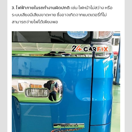
3. ไฟฟ้าภายในรถทำงานผิดปกติ:
เช่น ไฟหน้าไม่สว่าง หรือ
ระบบเสียงมีเสียงขาดหาย ซึ่งอาจเกิดจากแบตเตอรี่ที่ไม่
สามารถจ่ายไฟได้เพียงพอ