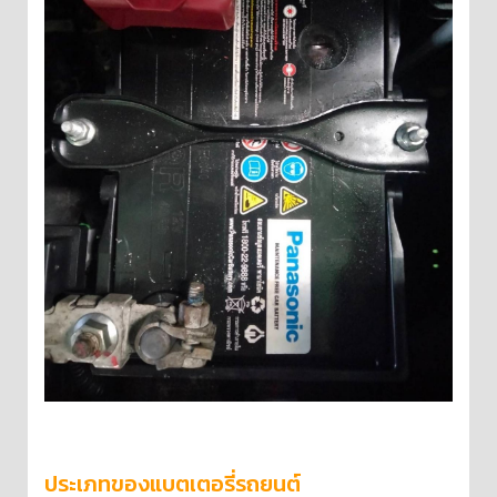
ประเภทของแบตเตอรี่รถยนต์