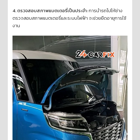
4. ตรวจสอบสภาพแบตเตอรี่เป็นประจำ:
การนำรถไปให้ช่าง
ตรวจสอบสภาพแบตเตอรี่และระบบไฟฟ้า จะช่วยยืดอายุการใช้
งาน