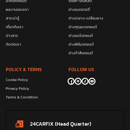
อะไหล่รถยนต์
รถยก-รถสไลด์
ผลงานของเรา
ช่างแบตเตอรี่
สาระน่ารู้
ช่างปะยาง-เปลี่ยนยาง
เกี่ยวกับเรา
ช่างกุญแจรถยนต์
ข่าวสาร
ช่างแอร์รถยนต์
ติดต่อเรา
ช่างฟิล์มรถยนต์
ช่างทำสีรถยนต์
POLICY & TERMS
FOLLOW US
Cooke Policy
Privacy Policy
Terms & Condition
24CARFIX (Head Quarter)