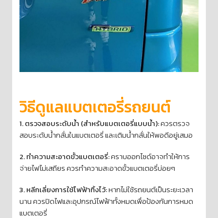
วิธีดูแลแบตเตอรี่รถยนต์
1. ตรวจสอบระดับน้ำ (สำหรับแบตเตอรี่แบบน้ำ):
ควรตรวจ
สอบระดับน้ำกลั่นในแบตเตอรี่ และเติมน้ำกลั่นให้พอดีอยู่เสมอ
2. ทำความสะอาดขั้วแบตเตอรี่:
คราบออกไซด์อาจทำให้การ
จ่ายไฟไม่เสถียร ควรทำความสะอาดขั้วแบตเตอรี่บ่อยๆ
3. หลีกเลี่ยงการใช้ไฟฟ้าทิ้งไว้:
หากไม่ใช้รถยนต์เป็นระยะเวลา
นาน ควรปิดไฟและอุปกรณ์ไฟฟ้าทั้งหมดเพื่อป้องกันการหมด
แบตเตอรี่