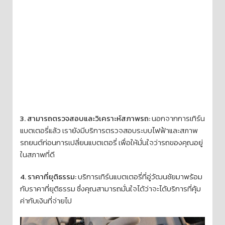
3. สามารถตรวจสอบและวิเคราะห์สภาพรถ:
นอกจากการเทิร์น
แบตเตอรี่แล้ว เรายังมีบริการตรวจสอบระบบไฟฟ้าและสภาพ
รถยนต์ก่อนการเปลี่ยนแบตเตอรี่ เพื่อให้มั่นใจว่ารถของคุณอยู่
ในสภาพที่ดี
4. ราคาที่ยุติธรรม:
บริการเทิร์นแบตเตอรี่ที่อู่วัฒนชัยมาพร้อม
กับราคาที่ยุติธรรม ซึ่งคุณสามารถมั่นใจได้ว่าจะได้บริการที่คุ้ม
ค่ากับเงินที่จ่ายไป