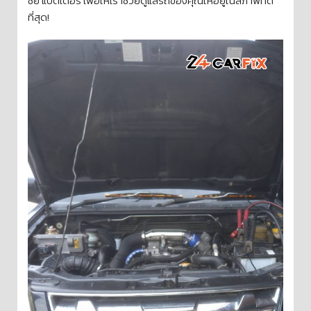
ชัย แบตเตอรี่ เพื่อให้เราช่วยดูแลรถของคุณให้อยู่ในสภาพที่ดี
ที่สุด!