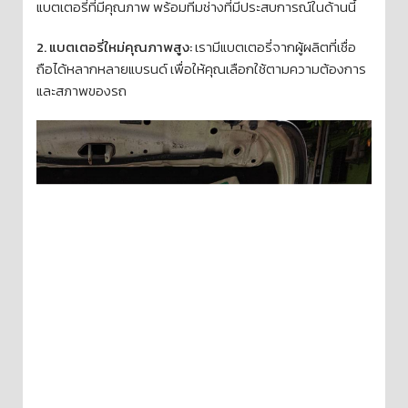
แบตเตอรี่ที่มีคุณภาพ พร้อมทีมช่างที่มีประสบการณ์ในด้านนี้
2. แบตเตอรี่ใหม่คุณภาพสูง:
เรามีแบตเตอรี่จากผู้ผลิตที่เชื่อ
ถือได้หลากหลายแบรนด์ เพื่อให้คุณเลือกใช้ตามความต้องการ
และสภาพของรถ