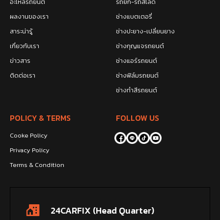
อะไหล่รถยนต์
รถยก-รถสไลด์
ผลงานของเรา
ช่างแบตเตอรี่
สาระน่ารู้
ช่างปะยาง-เปลี่ยนยาง
เกี่ยวกับเรา
ช่างกุญแจรถยนต์
ข่าวสาร
ช่างแอร์รถยนต์
ติดต่อเรา
ช่างฟิล์มรถยนต์
ช่างทำสีรถยนต์
POLICY & TERMS
FOLLOW US
Cooke Policy
Privacy Policy
Terms & Condition
24CARFIX (Head Quarter)