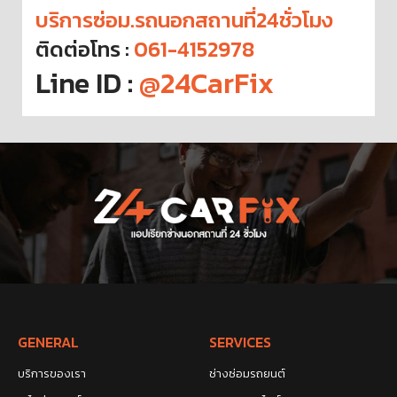
บริการซ่อม.รถนอกสถานที่24ชั่วโมง
ติดต่อโทร :
061-4152978
Line ID :
@24CarFix
GENERAL
SERVICES
บริการของเรา
ช่างซ่อมรถยนต์